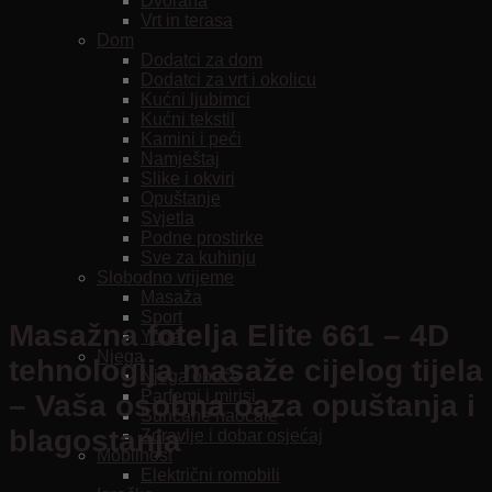
Dvorana
Vrt in terasa
Dom
Dodatci za dom
Dodatci za vrt i okolicu
Kućni ljubimci
Kućni tekstil
Kamini i peći
Namještaj
Slike i okviri
Opuštanje
Svjetla
Podne prostirke
Sve za kuhinju
Slobodno vrijeme
Masaža
Sport
Masažna fotelja Elite 661 – 4D
Yoga
Njega
tehnologija masaže cijelog tijela
Njega obuće
Parfemi i mirisi
– Vaša osobna oaza opuštanja i
Sunčane naočale
blagostanja
Zdravlje i dobar osjećaj
Mobilnost
Električni romobili