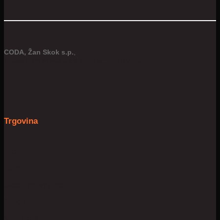
CODA, Žan Skok s.p.
,
Hausenbichlerjeva ulica 8, Žalec, 3310 Žalec
Trgovina
Prostor
Dom
Slobodno vrijeme
Njega
Mobilnost