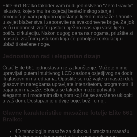
Elite 661 Bralko također vam nudi jedinstveno “Zero Gravity”
iskustvo, koje simulira osjećaj bestežinskog stanja i
omogućuje vam potpuno opuštanje tijekom masaže. Uronite
u svijet blaženstva i zaboravite na svakodnevne brige. Za još
veću udobnost, zračni jastuci nježno masiraju vaše tijelo i
potiču cirkulaciju. Nakon dugog dana na nogama, priuštite si
masažu zračnim jastukom koja će poboljšati cirkulaciju i
ublažiti otečene noge.
Jednostavan rad i elegantan dizajn
Čitač Elite 661 jednostavan je za korištenje. Možete njime
upravljati putem intuitivnog LCD zaslona osjetljivog na dodir
ili glasovnim naredbama. Opustite se i uživajte u masaži dok
glasovnim naredbama upravljate intenzitetom, programom ili
trajanjem masaže. Stolica se također može pohvaliti
elegantnim i modernim dizajnom koji će se savršeno uklopiti
u vaš dom. Dostupan je u dvije boje: bež i crnoj.
Glavne karakteristike masažne fotelje Elite 661
Bralko:
4D tehnologija masaže za duboku i preciznu masažu
Inteligentno skeniranje tijela za personaliziranu