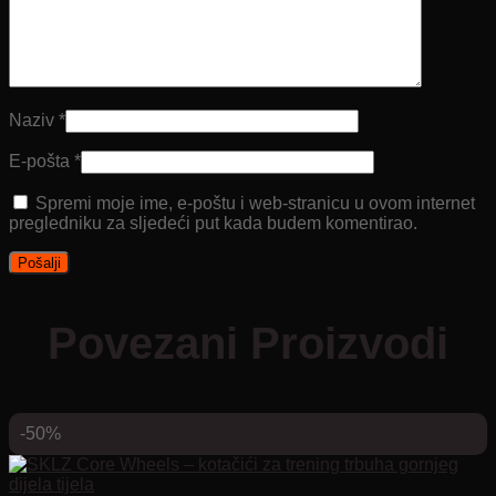
Naziv
*
E-pošta
*
Spremi moje ime, e-poštu i web-stranicu u ovom internet
pregledniku za sljedeći put kada budem komentirao.
Povezani Proizvodi
-50%