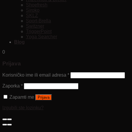
Shoefresh
Siroko
SKLZ
Sport-Brella
Switzner
TriggerPoint
Yoga Searcher
Blog
0
Prijava
Korisničko ime ili email adresa
*
Zaporka
*
Zapamti me
Prijava
Izgubili ste lozinku?