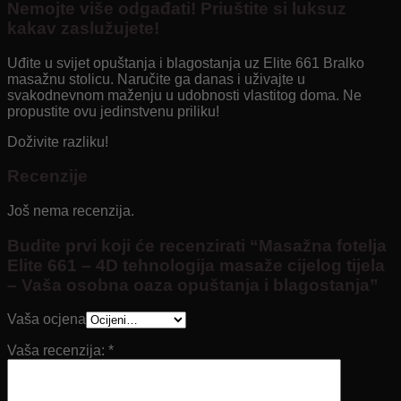
Nemojte više odgađati! Priuštite si luksuz
kakav zaslužujete!
Uđite u svijet opuštanja i blagostanja uz Elite 661 Bralko
masažnu stolicu. Naručite ga danas i uživajte u
svakodnevnom maženju u udobnosti vlastitog doma. Ne
propustite ovu jedinstvenu priliku!
Doživite razliku!
Recenzije
Još nema recenzija.
Budite prvi koji će recenzirati “Masažna fotelja
Elite 661 – 4D tehnologija masaže cijelog tijela
– Vaša osobna oaza opuštanja i blagostanja”
Vaša ocjena
Vaša recenzija:
*