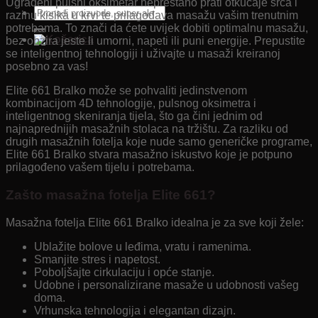
Ugrađeni pulsni oksimetar neprestano prati otkucaje srca i
Pretraži:
razinu kisika u krvi te prilagođava masažu vašim trenutnim
potrebama. To znači da ćete uvijek dobiti optimalnu masažu,
bez obzira jeste li umorni, napeti ili puni energije. Prepustite
se inteligentnoj tehnologiji i uživajte u masaži kreiranoj
posebno za vas!
Elite 661 Bralko može se pohvaliti jedinstvenom
kombinacijom 4D tehnologije, pulsnog oksimetra i
inteligentnog skeniranja tijela, što ga čini jednim od
najnaprednijih masažnih stolaca na tržištu. Za razliku od
drugih masažnih fotelja koje nude samo generičke programe,
Elite 661 Bralko stvara masažno iskustvo koje je potpuno
prilagođeno vašem tijelu i potrebama.
Zašto masažna fotelja Elite 661?
Masažna fotelja Elite 661 Bralko idealna je za sve koji žele:
Ublažite bolove u leđima, vratu i ramenima.
Smanjite stres i napetost.
Poboljšajte cirkulaciju i opće stanje.
Udobne i personalizirane masaže u udobnosti vašeg
doma.
Vrhunska tehnologija i elegantan dizajn.