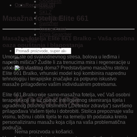
Shoefresh
Opis
Recenzije (0)
Siroko
SKLZ
Masažna fotelja Elite 661
Sport-Brella
Switzner
TriggerPoint
Yoga Searcher
Masažna fotelja Elite 661 Bralko – Vaša osobna
Blog
oaza opuštanja i blagostanja
Pretraži:
Umorni ste od svakodnevnog stresa, bolova u leđima i
napetih mišića? Žudite li za trenucima mira i regeneracije u
udobnosti vlastitog doma? Predstavljamo masažnu stolicu
Elite 661 Bralko, vrhunski model koji kombinira naprednu
tehnologiju i terapijske značajke za potpuno iskustvo
masaže prilagođeno vašim individualnim potrebama.
Košarica
Elite 661 Bralko nije samo masažna fotelja, već Vaš osobni
terapeut koji se uz pomoć inteligentnog skeniranja tijela i
ugrađenog pulsnog oksimetra („Detektor zdravlja“) savršeno
prilagođava Vašem tijelu i dobrobiti. Stolica prepoznaje vašu
visinu, težinu i oblik tijela te na temelju tih podataka kreira
personaliziranu masažu koja cilja na vaša problematična
područja.
Nema proizvoda u košarici.