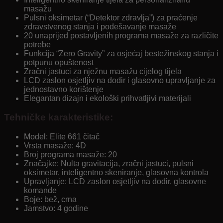
masažu
Pulsni oksimetar (“Detektor zdravlja”) za praćenje
zdravstvenog stanja i podešavanje masaže
20 unaprijed postavljenih programa masaže za različite
potrebe
Funkcija “Zero Gravity” za osjećaj bestežinskog stanja i
potpunu opuštenost
Zračni jastuci za nježnu masažu cijelog tijela
LCD zaslon osjetljiv na dodir i glasovno upravljanje za
jednostavno korištenje
Elegantan dizajn i ekološki prihvatljivi materijali
Tehničke karakteristike:
Model: Elite 661 čitač
Vrsta masaže: 4D
Broj programa masaže: 20
Značajke: Nulta gravitacija, zračni jastuci, pulsni
oksimetar, inteligentno skeniranje, glasovna kontrola
Upravljanje: LCD zaslon osjetljiv na dodir, glasovne
komande
Boje: bež, crna
Jamstvo: 4 godine