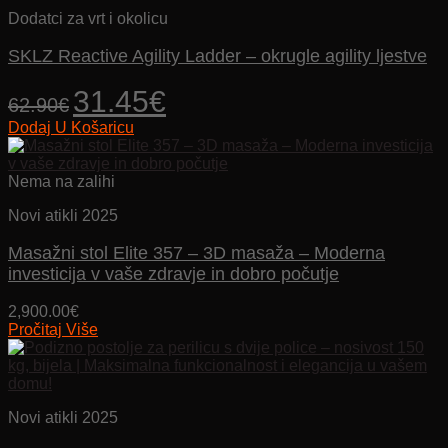
Dodatci za vrt i okolicu
SKLZ Reactive Agility Ladder – okrugle agility ljestve
Izvorna
Trenutna
31.45
€
62.90
€
cijena
cijena
Dodaj U Košaricu
bila
je:
je:
31.45€.
62.90€.
Nema na zalihi
Novi atikli 2025
Masažni stol Elite 357 – 3D masaža – Moderna
investicija v vaše zdravje in dobro počutje
2,900.00
€
Pročitaj Više
Novi atikli 2025