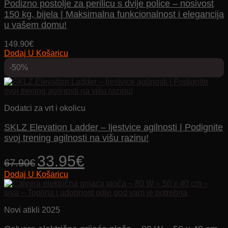
Podizno postolje za perilicu s dvije police – nosivost
150 kg, bijela | Maksimalna funkcionalnost i elegancija
u vašem domu!
149.90
€
Dodaj U Košaricu
-50%
Dodatci za vrt i okolicu
SKLZ Elevation Ladder – ljestvice agilnosti | Podignite
svoj trening agilnosti na višu razinu!
Izvorna
Trenutna
33.95
€
67.90
€
cijena
cijena
Dodaj U Košaricu
bila
je:
je:
33.95€.
67.90€.
Novi atikli 2025