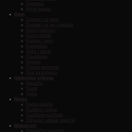
Dvorana
Vrt in terasa
Dom
Dodatci za dom
Dodatci za vrt i okolicu
Kućni ljubimci
Kućni tekstil
Kamini i peći
Namještaj
Slike i okviri
Opuštanje
Svjetla
Podne prostirke
Sve za kuhinju
Slobodno vrijeme
Masaža
Sport
Yoga
Njega
Njega obuće
Parfemi i mirisi
Sunčane naočale
Zdravlje i dobar osjećaj
Mobilnost
Električni romobili