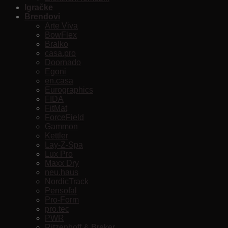
Igračke
Brendovi
Arte Viva
BowFlex
Bralko
casa.pro
Doornado
Egoni
en.casa
Eurographics
FIDA
FitMat
ForceField
Gammon
Kettler
Lay-Z-Spa
Lux Pro
Maxx Dry
neu.haus
NordicTrack
Pensofal
Pro-Form
pro.tec
PWR
Ritzenhoff & Breker