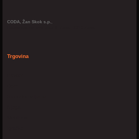
CODA, Žan Skok s.p.
,
Hausenbichlerjeva ulica 8, Žalec, 3310 Žalec
Trgovina
Prostor
Dom
Slobodno vrijeme
Njega
Mobilnost
Igračke