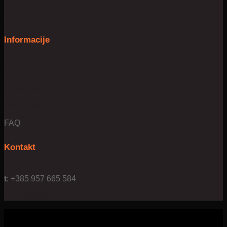
Igračke
Informacije
O nama
Uvjeti poslovanja
Privatnost & kolačići
FAQ
Kontakt
t
: +385 957 665 584
e:
info@4us.hr