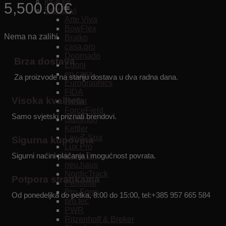
Igračke
5,500.00
€
Brendovi
Arte Viva
BowFlex
Nema na zalihi
Bralko
casa.pro
Doornado
Brza dostava
Egoni
en.casa
Za proizvode na stanju dostava u dva radna dana.
Eurographics
FIDA
Visoka kvaliteta
FitMat
ForceField
Samo svjetski priznati brendovi.
Gammon
Kettler
Lay-Z-Spa
Sigurna kupovina
Lux Pro
Maxx Dry
Sigurni naćini plaćanja i mogućnost povrata.
neu.haus
NordicTrack
Potpora strankama
Pensofal
Pro-Form
Od ponedeljka do petka, 8:00 do 15:00, tel:+385 957 665 584
pro.tec
PWR
Ritzenhoff & Breker