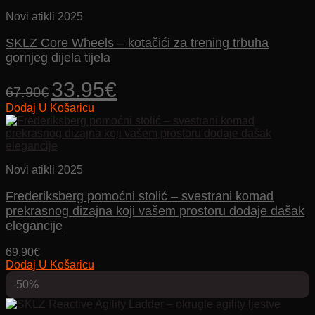
Novi atikli 2025
SKLZ Core Wheels – kotačići za trening trbuha
gornjeg dijela tijela
Izvorna
Trenutna
33.95
€
67.90
€
cijena
cijena
Dodaj U Košaricu
bila
je:
je:
33.95€.
67.90€.
Novi atikli 2025
Frederiksberg pomoćni stolić – svestrani komad
prekrasnog dizajna koji vašem prostoru dodaje dašak
elegancije
69.90
€
Dodaj U Košaricu
-50%