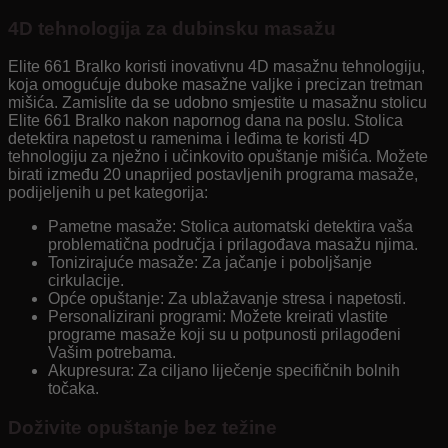
4D tehnologija za dubinsku masažu
Elite 661 Bralko koristi inovativnu 4D masažnu tehnologiju,
koja omogućuje duboke masažne valjke i precizan tretman
mišića. Zamislite da se udobno smjestite u masažnu stolicu
Elite 661 Bralko nakon napornog dana na poslu. Stolica
detektira napetost u ramenima i leđima te koristi 4D
tehnologiju za nježno i učinkovito opuštanje mišića. Možete
birati između 20 unaprijed postavljenih programa masaže,
podijeljenih u pet kategorija:
Pametne masaže: Stolica automatski detektira vaša
problematična područja i prilagođava masažu njima.
Tonizirajuće masaže: Za jačanje i poboljšanje
cirkulacije.
Opće opuštanje: Za ublažavanje stresa i napetosti.
Personalizirani programi: Možete kreirati vlastite
programe masaže koji su u potpunosti prilagođeni
Vašim potrebama.
Akupresura: Za ciljano liječenje specifičnih bolnih
točaka.
Doživite opuštanje bez težine