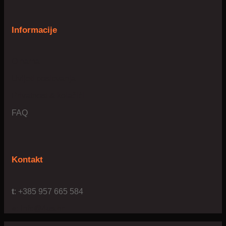
Informacije
O nama
Uvijeti poslovanja
Privatnost & kolačići
FAQ
Kontakt
t
: +385 957 665 584
e:
info@4us.hr