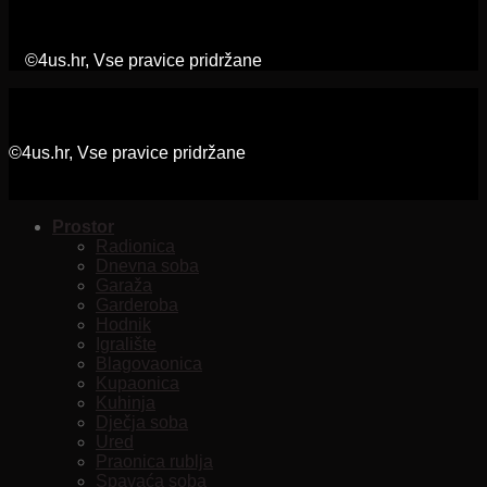
©4us.hr, Vse pravice pridržane
©4us.hr, Vse pravice pridržane
Prostor
Radionica
Dnevna soba
Garaža
Garderoba
Hodnik
Igralište
Blagovaonica
Kupaonica
Kuhinja
Dječja soba
Ured
Praonica rublja
Spavaća soba