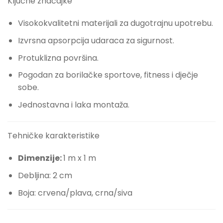
Ključne značajke
Visokokvalitetni materijali za dugotrajnu upotrebu.
Izvrsna apsorpcija udaraca za sigurnost.
Protuklizna površina.
Pogodan za borilačke sportove, fitness i dječje
sobe.
Jednostavna i laka montaža.
Tehničke karakteristike
Dimenzije:
1 m x 1 m
Debljina: 2 cm
Boja: crvena/plava, crna/siva