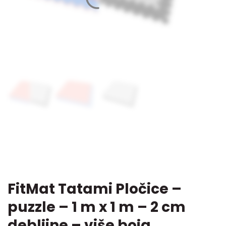
FitMat Tatami Pločice –
puzzle – 1 m x 1 m – 2 cm
debljine – više boja