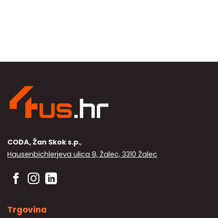
varijanti.
Opcije
se
mogu
odabrati
na
stranici
proizvoda
CODA, Žan Skok s.p.
,
Hausenbichlerjeva ulica 8, Žalec, 3310 Žalec
Trgovina