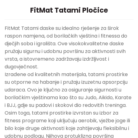
FitMat Tatami Pločice
FitMat Tatami daske su idealno rješenje za širok
raspon namjena, od borilačkih vještina i fitnessa do
dječjih soba i igrališta. Ove visokokvalitetne daske
pružaju sigurnu i udobnu površinu za aktivnosti svih
vrsta, a istovremeno zadržavaju izdržljivost i
dugovječnost.
Izrađene od kvalitetnih materijala, tatami prostirke
su otporne na habanje i pružaju izuzetnu apsorpciju
udaraca. Ovo je ključno za osiguranje sigurnosti u
borilačkim vještinama kao što su Judo, Aikido, Karate
i BJJ, gdje su padovi i skokovi dio redovitih treninga.
Osim toga, tatami prostirke izvrstan su izbor za
fitness programe koji uključuju aerobik, vježbe joge ili
bilo koje druge aktivnosti koje zahtijevaju fleksibilnu i
udobnu podlogu. Njihova protuklizna površina