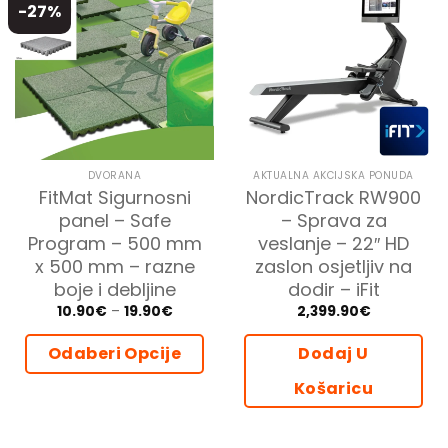
-27%
DVORANA
AKTUALNA AKCIJSKA PONUDA
FitMat Sigurnosni
NordicTrack RW900
panel – Safe
– Sprava za
Program – 500 mm
veslanje – 22″ HD
x 500 mm – razne
zaslon osjetljiv na
boje i debljine
dodir – iFit
Price
10.90
€
–
19.90
€
2,399.90
€
range:
10.90€
through
Odaberi Opcije
Dodaj U
19.90€
Ovaj
Košaricu
proizvod
ima
više