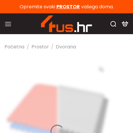
Skip
Opremite svaki
PROSTOR
vašega doma.
to
content
Početna
/
Prostor
/
Dvorana