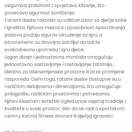
osigurava stabilnost i sprječava klizanje, što
povećava sigurnost korištenja.
Tatami daske također su odličan izbor za dječje sobe
i igrališta. Njihova mekoća i sposobnost apsorbiranja
padova pružaju sigurno okruženje za igru, a
istovremeno su dovoljno izdržljivi da izdrže
svakodnevnu upotrebu i igru ​​djece.
Lagan dizajn i jednostavna montaža omogućuju
jednostavno sastavljanje i rastavljanje tatamija,
idealno za višenamjenske prostore ili brze promjene
rasporeda. Osim toga, tatami daske dostupne su u
različitim debljinama i dimenzijama, što omogućuje
prilagodbu različitim prostorima i potrebama.
Njihov klasičan i estetski izgled unosi osjećaj tradicije i
kvalitete u svaki prostor, bilo da se radi o sportskom
centru, kućnoj fitness dvorani ili dječjoj igraonici.