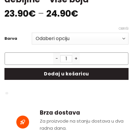
Price
23.90
€
–
24.90
€
range:
23.90€
OBRIŠI
through
Barva
24.90€
FitMat Tatami Pločice - puzzle 
Dodaj u košaricu
Brza dostava
Za proizvode na stanju dostava u dva
radna dana.