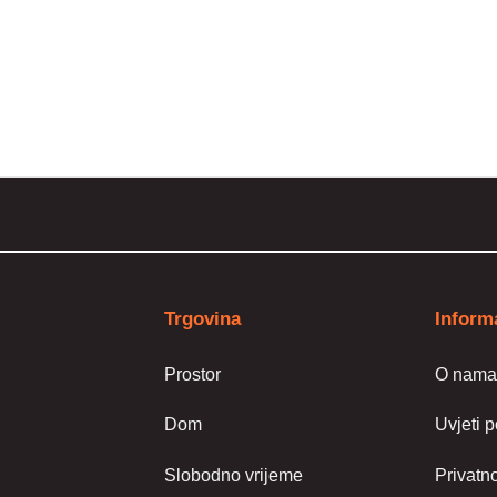
na
stranici
stranici
proizvoda
proizvod
Trgovina
Inform
Prostor
O nam
Dom
Uvjeti 
Slobodno vrijeme
Privatno