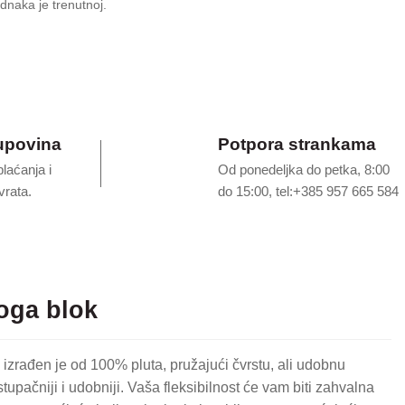
15.20€.
dnaka je trenutnoj.
€.
upovina
Potpora strankama
plaćanja i
Od ponedeljka do petka, 8:00
rata.
do 15:00, tel:+385 957 665 584
oga blok
izrađen je od 100% pluta, pružajući čvrstu, ali udobnu
pačniji i udobniji. Vaša fleksibilnost će vam biti zahvalna