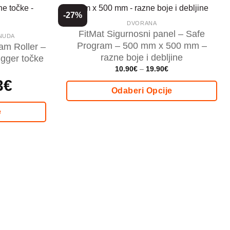
-27%
DVORANA
FitMat Sigurnosni panel – Safe
ONUDA
Program – 500 mm x 500 mm –
am Roller –
razne boje i debljine
rigger točke
Price
10.90
€
–
19.90
€
range:
3
€
Trenutna
10.90€
cijena
through
Odaberi Opcije
je:
19.90€
36.33€.
Ovaj
e
proizvod
ima
više
varijanti.
Opcije
se
mogu
odabrati
na
stranici