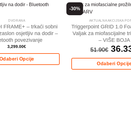
-30%
DVORANA
AKTUALNA AKCIJSKA P
OI FRAME+ – trkaći sobni
Triggerpoint GRID 1.0 Fo
 zaslon osjetljiv na dodir –
Valjak za miofascijalne t
etooth povezivanje
– VIŠE BOJA
Izvorna
36.3
3,299.00
€
51.90
€
cijena
bila
je:
Odaberi Opcije
51.90€.
Odaberi Opcij
Ovaj
Ovaj
proizvod
proizvod
ima
ima
više
više
varijanti.
varijanti.
Opcije
Opcije
se
se
mogu
mogu
odabrati
odabrati
na