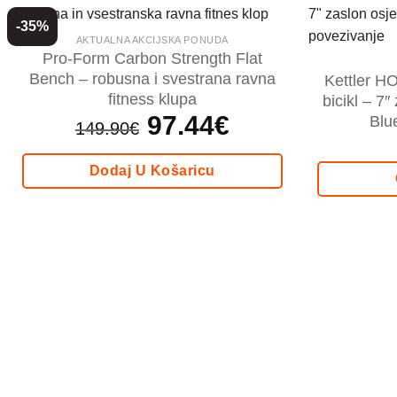
-35%
AKTUALNA AKCIJSKA PONUDA
Pro-Form Carbon Strength Flat
Bench – robusna i svestrana ravna
Kettler H
fitness klupa
bicikl – 7″
Izvorna
97.44
€
Trenutna
Blu
149.90
€
cijena
cijena
bila
je:
je:
97.44€.
149.90€.
Dodaj U Košaricu