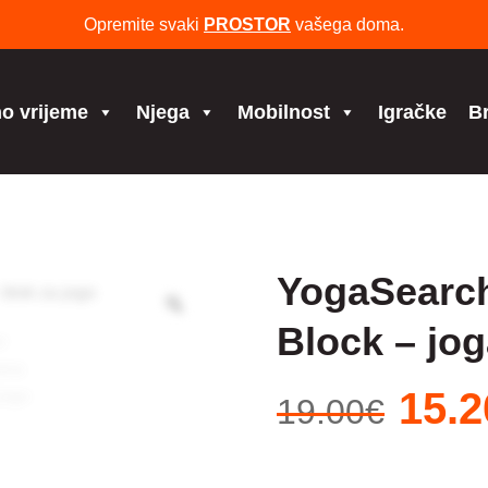
Opremite svaki
PROSTOR
vašega doma.
o vrijeme
Njega
Mobilnost
Igračke
B
YogaSearc
Block – jog
Izvor
15.2
19.00
€
cijena
bila