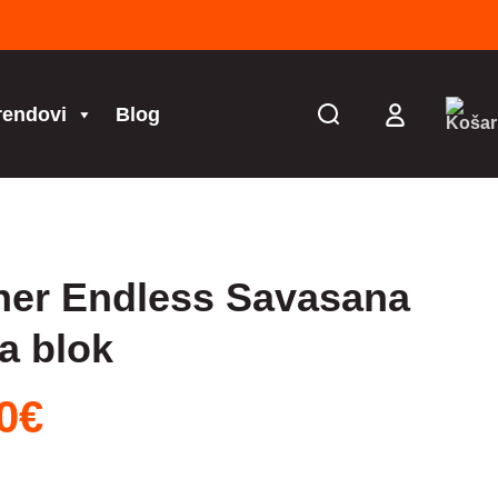
rendovi
Blog
her Endless Savasana
a blok
na
Trenutna
0
€
cijena
je: