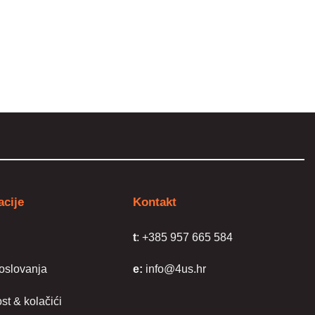
proizvoda
a
acije
Kontakt
a
t
: +385 957 665 584
poslovanja
e:
info@4us.hr
st & kolačići