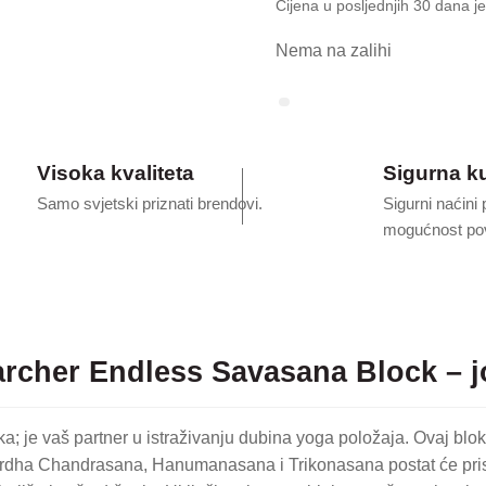
je:
Cijena u posljednjih 30 dana je
19.00
Nema na zalihi
Visoka kvaliteta
Sigurna k
Samo svjetski priznati brendovi.
Sigurni naćini 
mogućnost pov
rcher Endless Savasana Block – j
je vaš partner u istraživanju dubina yoga položaja. Ovaj blok 
 Ardha Chandrasana, Hanumanasana i Trikonasana postat će pristu