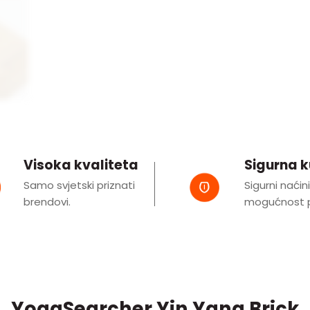
Visoka kvaliteta
Sigurna 
Samo svjetski priznati
Sigurni naćin
brendovi.
mogućnost p
YogaSearcher Yin Yang Brick