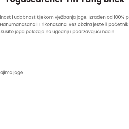
ilnost i udobnost tijekom vježbanja joge. Izrađen od 100% pl
numanasana i Trikonasana. Bez obzira jeste li početnik ili
kusite joga položaje na ugodniji i podržavajući način
žajima joge