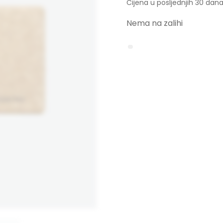
je:
Cijena u posljednjih 30 dana
19.00
Nema na zalihi