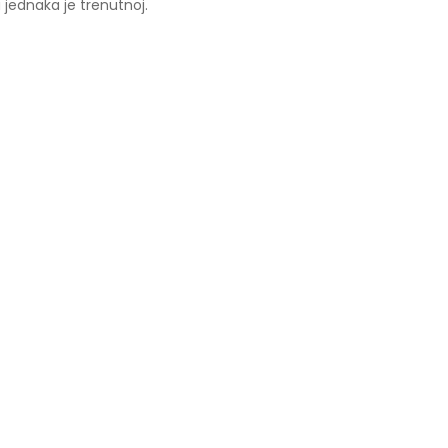
15.20€.
 jednaka je trenutnoj.
€.