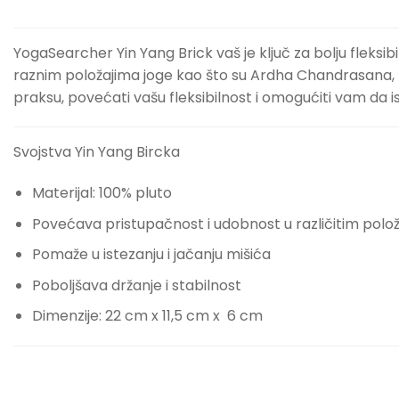
YogaSearcher Yin Yang Brick vaš je ključ za bolju fleksib
raznim položajima joge kao što su Ardha Chandrasana, Ha
praksu, povećati vašu fleksibilnost i omogućiti vam da is
Svojstva Yin Yang Bircka
Materijal: 100% pluto
Povećava pristupačnost i udobnost u različitim polo
Pomaže u istezanju i jačanju mišića
Poboljšava držanje i stabilnost
Dimenzije: 22 cm x 11,5 cm x 6 cm