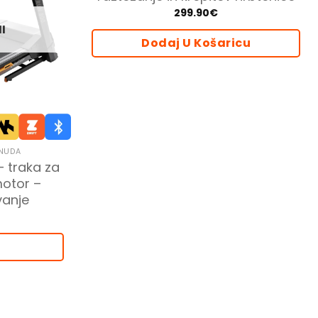
299.90
€
I
Dodaj U Košaricu
ONUDA
– traka za
motor –
vanje