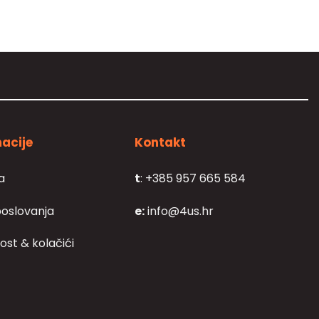
acije
Kontakt
a
t
: +385 957 665 584
poslovanja
e:
info@4us.hr
ost & kolačići