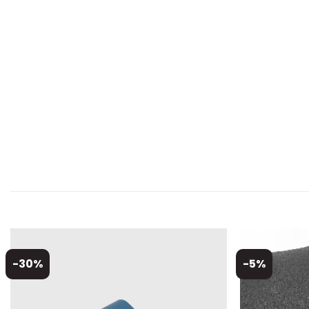
-30%
-5%