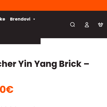
čke
Brendovi
her Yin Yang Brick –
20
€
na
Trenutna
a
cijena
je: