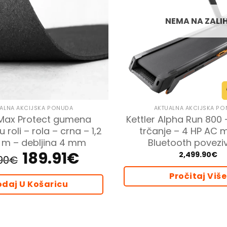
NEMA NA ZALIH
ALNA AKCIJSKA PONUDA
AKTUALNA AKCIJSKA P
 Max Protect gumena
Kettler Alpha Run 800 
u roli – rola – crna – 1,2
trčanje – 4 HP AC 
0 m – debljina 4 mm
Bluetooth povezi
189.91
€
Izvorna
Trenutna
2,499.90
€
90
€
cijena
cijena
bila
je:
je:
189.91€.
Pročitaj Više
199.90€.
daj U Košaricu