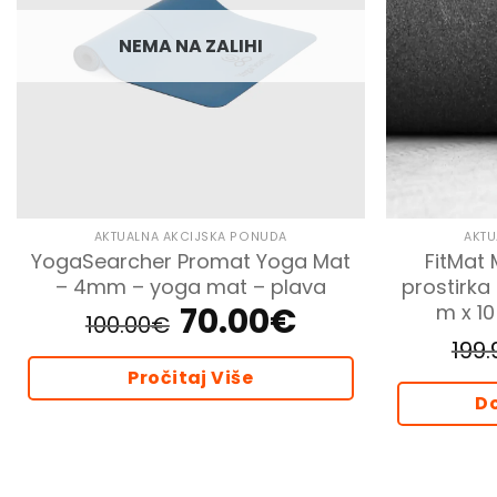
NEMA NA ZALIHI
AKTUALNA AKCIJSKA PONUDA
AKTU
YogaSearcher Promat Yoga Mat
FitMat
– 4mm – yoga mat – plava
prostirka 
70.00
€
m x 1
Izvorna
Trenutna
100.00
€
cijena
cijena
bila
je:
199.
je:
70.00€.
100.00€.
Pročitaj Više
Do