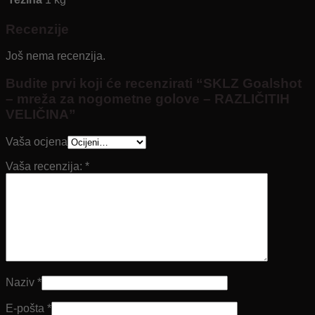
Recenzije
Još nema recenzija.
Budite prvi koji će recenzirati “SKLZ Goalshot
– mreža za nogometne golove – RAZLIČITIH
VELIČINA”
Vaša ocjena
Vaša recenzija:
*
Naziv
*
E-pošta
*