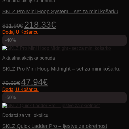
Aktualna akcijska ponuda
SKLZ Pro Mini Hoop System – set za mini košarku
Izvorna
Trenutna
218.33
€
311.90
€
cijena
cijena
Dodaj U Košaricu
bila
je:
je:
218.33€.
-40%
311.90€.
Aktualna akcijska ponuda
SKLZ Pro Mini Hoop Midnight – set za mini košarku
Izvorna
Trenutna
47.94
€
79.90
€
cijena
cijena
Dodaj U Košaricu
bila
je:
je:
47.94€.
-50%
79.90€.
Dodatci za vrt i okolicu
SKLZ Quick Ladder Pro – ljestve za okretnost