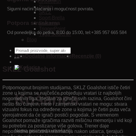
Shoefresh
Siroko
Sigurni naćini plaćanja i mogućnost povrata.
SKLZ
Sport-Brella
Potpora strankama
Switzner
TriggerPoint
Od ponedeljka do petka, 8:00 do 15:00, tel:+385 957 665 584
Yoga Searcher
Blog
Pretraži:
Opis
Dodatne informacije
Recenzije (0)
SKLZ Goalshot
Potpomognut brojnim studijama, SKLZ Goalshot ističe četiri
zone u kojima se najčešće pobjeđuju vratari iz najboljih
Košarica
nogometnih liga. Idealan za igrače svih razina, Goalshot čini
nešto što čunjevi, mete i zamjenski vratari ne mogu: stvara
vizualni fokus na određene zone u kojima je četiri puta veća
vjerojatnost da će igrači postići pogodak. S vremenom
Goalshot pomaže igračima razviti mišićnu memoriju i vid koji
su potrebni za postizanje više golova. Trener daje
Nema proizvoda u košarici.
neposrednu povratnu informaciju nakon udarca, tjerajući