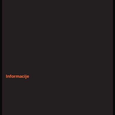
Prostor
Dom
Slobodno vrijeme
Njega
Mobilnost
Igračke
Informacije
O nama
Uvijeti poslovanja
Privatnost & kolačići