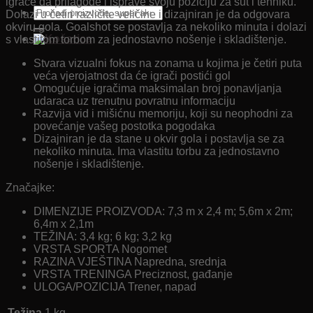
igrače da prilagode i isprave svoju poziciju za šut i tehniku.
Pretraži:
Dolazi u četiri različite veličine i dizajniran je da odgovara
okviru gola. Goalshot se postavlja za nekoliko minuta i dolazi
s vlastitom torbom za jednostavno nošenje i skladištenje.
Stvara vizualni fokus na zonama u kojima je četiri puta
veća vjerojatnost da će igrači postići gol
Omogućuje igračima maksimalan broj ponavljanja
udaraca uz trenutnu povratnu informaciju
Razvija vid i mišićnu memoriju, koji su neophodni za
povećanje vašeg postotka pogodaka
Dizajniran je da stane u okvir gola i postavlja se za
nekoliko minuta. Ima vlastitu torbu za jednostavno
nošenje i skladištenje.
Značajke:
DIMENZIJE PROIZVODA: 7,3 m x 2,4 m; 5,6m x 2m;
6,4m x 2,1m
TEŽINA: 3,4 kg; 6 kg; 3,2 kg
VRSTA SPORTA Nogomet
RAZINA VJEŠTINA Napredna, srednja
VRSTA TRENINGA Preciznost, gađanje
ULOGA/POZICIJA Trener, napad
Težina
1 kg