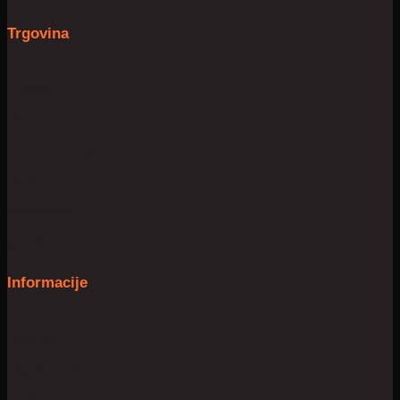
Trgovina
Prostor
Dom
Slobodno vrijeme
Njega
Mobilnost
Igračke
Informacije
O nama
Uvjeti poslovanja
Privatnost & kolačići