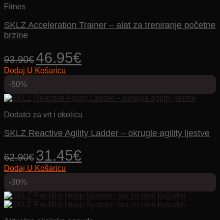
Fitnes
SKLZ Acceleration Trainer – alat za treniranje početne
brzine
Izvorna
Trenutna
46.95
€
93.90
€
cijena
cijena
Dodaj U Košaricu
bila
je:
je:
46.95€.
-50%
93.90€.
Dodatci za vrt i okolicu
SKLZ Reactive Agility Ladder – okrugle agility ljestve
Izvorna
Trenutna
31.45
€
62.90
€
cijena
cijena
Dodaj U Košaricu
bila
je:
je:
31.45€.
-30%
62.90€.