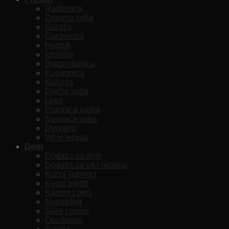
Radionica
Dnevna soba
Garaža
Garderoba
Hodnik
Igralište
Blagovaonica
Kupaonica
Kuhinja
Dječja soba
Ured
Praonica rublja
Spavaća soba
Dvorana
Vrt in terasa
Dom
Dodatci za dom
Dodatci za vrt i okolicu
Kućni ljubimci
Kućni tekstil
Kamini i peći
Namještaj
Slike i okviri
Opuštanje