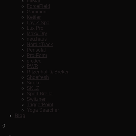
FitMat
ForceField
Gammon
Kettler
Lay-Z-Spa
Lux Pro
Maxx Dry
neu.haus
NordicTrack
Pensofal
Pro-Form
pro.tec
PWR
Ritzenhoff & Breker
Shoefresh
Siroko
SKLZ
Sport-Brella
Switzner
TriggerPoint
Yoga Searcher
Blog
0