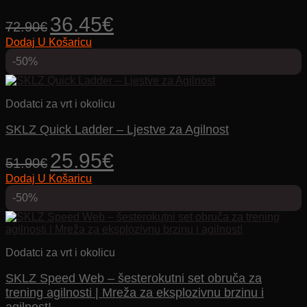
Izvorna
Trenutna
36.45
€
72.90
€
cijena
cijena
Dodaj U Košaricu
bila
je:
je:
36.45€.
-50%
72.90€.
Dodatci za vrt i okolicu
SKLZ Quick Ladder – Ljestve za Agilnost
Izvorna
Trenutna
25.95
€
51.90
€
cijena
cijena
Dodaj U Košaricu
bila
je:
je:
25.95€.
-50%
51.90€.
Dodatci za vrt i okolicu
SKLZ Speed ​​​​Web – šesterokutni set obruča za
trening agilnosti | Mreža za eksplozivnu brzinu i
agilnost!