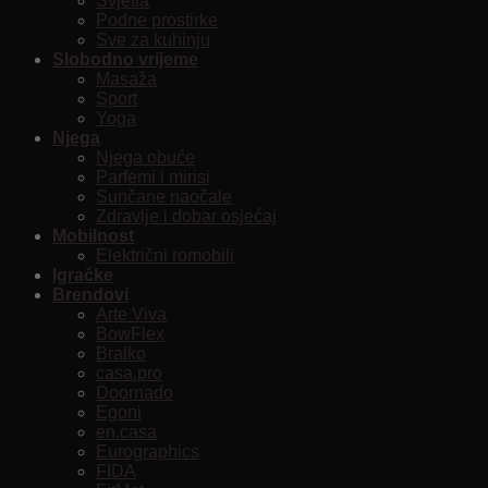
Svjetla
Podne prostirke
Sve za kuhinju
Slobodno vrijeme
Masaža
Sport
Yoga
Njega
Njega obuće
Parfemi i mirisi
Sunčane naočale
Zdravlje i dobar osjećaj
Mobilnost
Električni romobili
Igračke
Brendovi
Arte Viva
BowFlex
Bralko
casa.pro
Doornado
Egoni
en.casa
Eurographics
FIDA