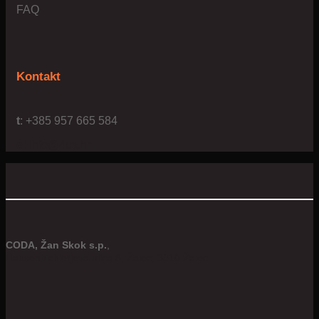
FAQ
Kontakt
t
: +385 957 665 584
e:
info@4us.hr
CODA, Žan Skok s.p.
,
Hausenbichlerjeva ulica 8, Žalec, 3310 Žalec