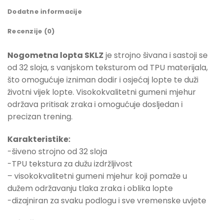
Dodatne informacije
Recenzije (0)
Nogometna lopta SKLZ
je strojno šivana i sastoji se
od 32 sloja, s vanjskom teksturom od TPU materijala,
što omogućuje izniman dodir i osjećaj lopte te duži
životni vijek lopte. Visokokvalitetni gumeni mjehur
održava pritisak zraka i omogućuje dosljedan i
precizan trening.
Karakteristike:
-šiveno strojno od 32 sloja
-TPU tekstura za dužu izdržljivost
– visokokvalitetni gumeni mjehur koji pomaže u
dužem održavanju tlaka zraka i oblika lopte
-dizajniran za svaku podlogu i sve vremenske uvjete