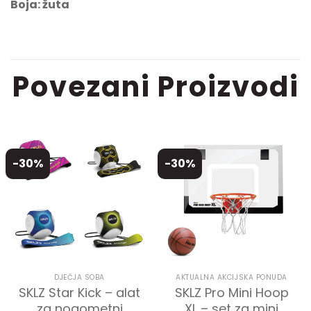
Boja: žuta
Povezani Proizvodi
-30%
-30%
DJEČJA SOBA
AKTUALNA AKCIJSKA PONUDA
SKLZ Star Kick – alat
SKLZ Pro Mini Hoop
za nogometni
XL – set za mini