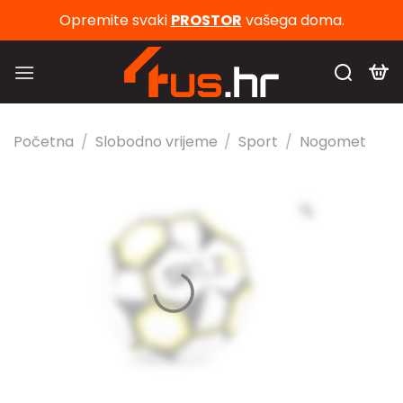
Skip
Opremite svaki
PROSTOR
vašega doma.
to
content
Početna
/
Slobodno vrijeme
/
Sport
/
Nogomet