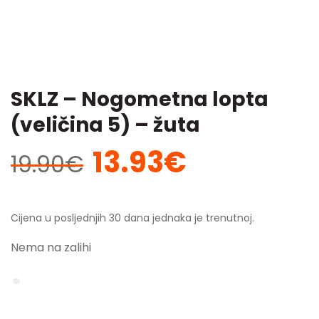
SKLZ – Nogometna lopta
(veličina 5) – žuta
13.93
€
Izvorna
Trenutna
19.90
€
cijena
cijena
bila
je:
je:
13.93€.
Cijena u posljednjih 30 dana jednaka je trenutnoj.
19.90€.
Nema na zalihi