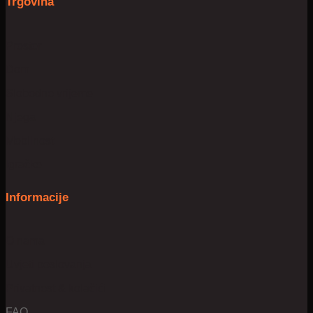
Trgovina
Prostor
Dom
Slobodno vrijeme
Njega
Mobilnost
Igračke
Informacije
O nama
Uvjeti poslovanja
Privatnost & kolačići
FAQ