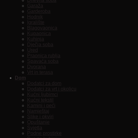
Dnevna soba
Garaža
Garderoba
Hodnik
Igralište
Blagovaonica
Kupaonica
Kuhinja
Dječja soba
Ured
Praonica rublja
Spavaća soba
Dvorana
Vrt in terasa
Dom
Dodatci za dom
Dodatci za vrt i okolicu
Kućni ljubimci
Kućni tekstil
Kamini i peći
Namještaj
Slike i okviri
Opuštanje
Svjetla
Podne prostirke