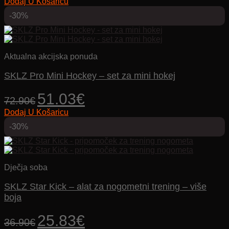
Dodaj U Košaricu
bila
je:
je:
58.73€.
-30%
83.90€.
Aktualna akcijska ponuda
SKLZ Pro Mini Hockey – set za mini hokej
Izvorna
Trenutna
51.03
€
72.90
€
cijena
cijena
Dodaj U Košaricu
bila
je:
je:
51.03€.
-30%
72.90€.
Dječja soba
SKLZ Star Kick – alat za nogometni trening – više
boja
Izvorna
Trenutna
25.83
€
36.90
€
cijena
cijena