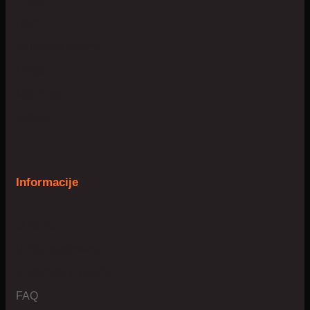
Dom
Slobodno vrijeme
Njega
Mobilnost
Igračke
Informacije
O nama
Uvijeti poslovanja
Privatnost & kolačići
FAQ