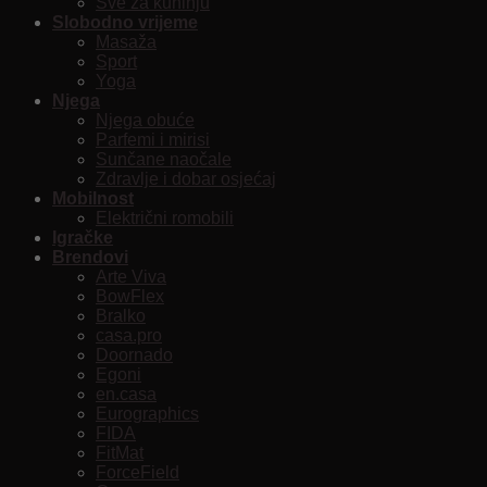
Sve za kuhinju
Slobodno vrijeme
Masaža
Sport
Yoga
Njega
Njega obuće
Parfemi i mirisi
Sunčane naočale
Zdravlje i dobar osjećaj
Mobilnost
Električni romobili
Igračke
Brendovi
Arte Viva
BowFlex
Bralko
casa.pro
Doornado
Egoni
en.casa
Eurographics
FIDA
FitMat
ForceField