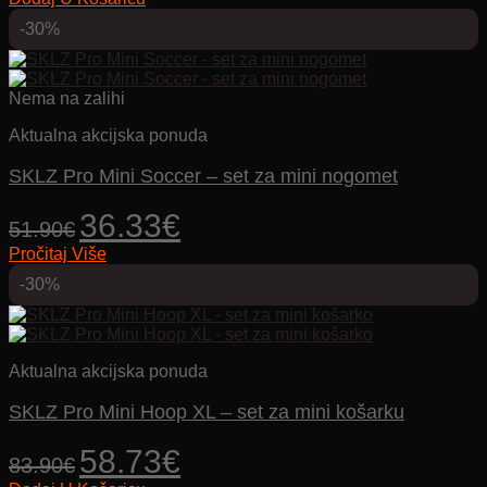
je:
23.45€.
-30%
46.90€.
Nema na zalihi
Aktualna akcijska ponuda
SKLZ Pro Mini Soccer – set za mini nogomet
Izvorna
Trenutna
36.33
€
51.90
€
cijena
cijena
Pročitaj Više
bila
je:
je:
36.33€.
-30%
51.90€.
Aktualna akcijska ponuda
SKLZ Pro Mini Hoop XL – set za mini košarku
Izvorna
Trenutna
58.73
€
83.90
€
cijena
cijena