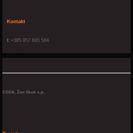
Kontakt
t
: +385 957 665 584
e:
info@4us.hr
CODA, Žan Skok s.p.
,
Hausenbichlerjeva ulica 8, Žalec, 3310 Žalec