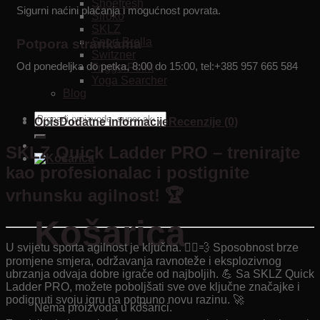
Shoefresh
Sigurni naćini plaćanja i mogućnost povrata.
Siroko
SKLZ
Sport-Brella
Potpora strankama
Switzner
Od ponedeljka do petka, 8:00 do 15:00, tel:+385 957 665 584
TriggerPoint
Yoga Searcher
Blog
Pretraži:
Opis
Dodatne informacije
Recenzije (0)
SKLZ Quick Ladder PRO – trenirajte
kao profesionalac i postignite
vrhunsku agilnost! 🏆
Košarica
U svijetu sporta agilnost je ključna. 🏃‍♂️💨 Sposobnost brze
promjene smjera, održavanja ravnoteže i eksplozivnog
ubrzanja odvaja dobre igrače od najboljih. 💪 Sa SKLZ Quick
Ladder PRO, možete poboljšati sve ove ključne značajke i
podignuti svoju igru ​​na potpuno novu razinu. 🚀
Nema proizvoda u košarici.