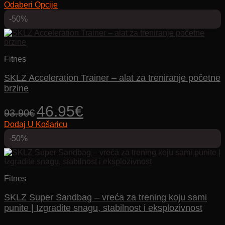
Odaberi Opcije
bila
je:
Ovaj
je:
25.83€.
-50%
proizvod
36.90€.
ima
više
varijanti.
Opcije
Fitnes
se
mogu
SKLZ Acceleration Trainer – alat za treniranje početne
odabrati
brzine
na
stranici
Izvorna
Trenutna
46.95
€
93.90
€
proizvoda
cijena
cijena
Dodaj U Košaricu
bila
je:
je:
46.95€.
-50%
93.90€.
Fitnes
SKLZ Super Sandbag – vreća za trening koju sami
punite | Izgradite snagu, stabilnost i eksplozivnost