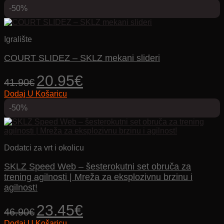
-50%
Igralište
COURT SLIDEZ – SKLZ mekani slideri
Izvorna
Trenutna
20.95
€
41.90
€
cijena
cijena
Dodaj U Košaricu
bila
je:
je:
20.95€.
-50%
41.90€.
Dodatci za vrt i okolicu
SKLZ Speed ​​​​Web – šesterokutni set obruča za
trening agilnosti | Mreža za eksplozivnu brzinu i
agilnost!
Izvorna
Trenutna
23.45
€
46.90
€
cijena
cijena
Dodaj U Košaricu
bila
je: