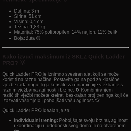
Duljina: 3 m
Širina: 51 cm
Visina: 0,4 cm
Težina: 1,83 kg
Materijal: 75% polipropilen, 14% najlon, 11% čelik
Boja: žuta 🟡
Kako izvući maksimum iz SKLZ Quick Ladder
PRO? 💡
Quick Ladder PRO je iznimno svestran alat koji se može
koristiti na razne načine. Postavite ga na pod za klasične
vježbe rada nogu ili ga koristite za dinamičnije vježbanje s
raznim vježbama agilnosti i brzine. 🔄 Kombiniranjem
različitih vježbi možete kreirati beskrajan broj treninga koji će
izazvati vaše tijelo i poboljšati vašu agilnost. 💯
Quick Ladder PRO idealan je za:
Individualni trening
: Poboljšajte svoju brzinu, agilnost
i koordinaciju u udobnosti svog doma ili na otvorenom.
🏡