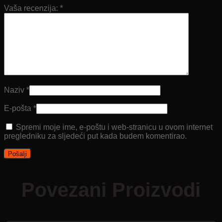
Vaša recenzija:
*
Naziv
*
E-pošta
*
Spremi moje ime, e-poštu i web-stranicu u ovom internet
pregledniku za sljedeći put kada budem komentirao.
Povezani Proizvodi