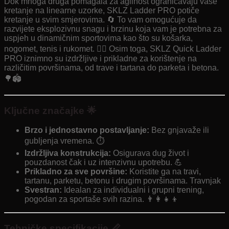
Dok mnoga druga pomagala za agilnost ograničavaju vaše
kretanje na linearne uzorke, SKLZ Ladder PRO potiče
kretanje u svim smjerovima. 🔄 To vam omogućuje da
razvijete eksplozivnu snagu i brzinu koja vam je potrebna za
uspjeh u dinamičnim sportovima kao što su košarka,
nogomet, tenis i rukomet. 🤾‍♀️ Osim toga, SKLZ Quick Ladder
PRO iznimno su izdržljive i prikladne za korištenje na
različitim površinama, od trave i tartana do parketa i betona.
🌳🏟️
Ključne značajke 🌟
Brzo i jednostavno postavljanje:
Bez gnjavaže ili
gubljenja vremena. ⏱️
Izdržljiva konstrukcija:
Osigurava dug život i
pouzdanost čak i uz intenzivnu upotrebu. 💪
Prikladno za sve površine:
Koristite ga na travi,
tartanu, parketu, betonu i drugim površinama. Travnjak ️
Svestran:
Idealan za individualni i grupni trening,
pogodan za sportaše svih razina. 👨‍👩‍👧‍👦
Tehničke specifikacije 📏