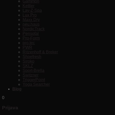
Gammon
Kettler
Lay-Z-Spa
Lux Pro
Maxx Dry
neu.haus
NordicTrack
Pensofal
Pro-Form
pro.tec
PWR
Ritzenhoff & Breker
Shoefresh
Siroko
SKLZ
Sport-Brella
Switzner
TriggerPoint
Yoga Searcher
Blog
0
Prijava