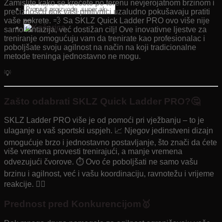
Zamislite kako se krećete po terenu nevjerojatnom brzinom i
Pretraži:
preciznošću dok vaši protivnici uzaludno pokušavaju pratiti
vaše pokrete. 💨 Sa SKLZ Quick Ladder PRO ovo više nije
samo fantazija, već dostižan cilj! Ove inovativne ljestve za
treniranje omogućuju vam da trenirate kao profesionalac i
poboljšate svoju agilnost na način na koji tradicionalne
metode treninga jednostavno ne mogu.
💡
Zašto odabrati SKLZ Quick Ladder PRO?🤔
SKLZ Ladder PRO više je od pomoći pri vježbanju – to je
ulaganje u vaš sportski uspjeh. 📈 Njegov jedinstveni dizajn
omogućuje brzo i jednostavno postavljanje, što znači da ćete
više vremena provesti trenirajući, a manje vremena
odvezujući čvorove. ⏱️ Ovo će poboljšati ne samo vašu
brzinu i agilnost, već i vašu koordinaciju, ravnotežu i vrijeme
reakcije. 🤸‍♂️
Prednost pred Konkurencijom🥇