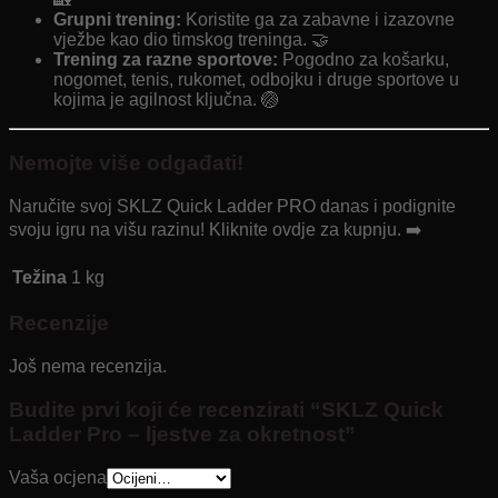
Grupni trening:
Koristite ga za zabavne i izazovne
vježbe kao dio timskog treninga. 🤝
Trening za razne sportove:
Pogodno za košarku,
nogomet, tenis, rukomet, odbojku i druge sportove u
kojima je agilnost ključna. 🏐
Nemojte više odgađati!
Naručite svoj SKLZ Quick Ladder PRO danas i podignite
svoju igru ​​na višu razinu! Kliknite ovdje za kupnju. ➡️
Težina
1 kg
Recenzije
Još nema recenzija.
Budite prvi koji će recenzirati “SKLZ Quick
Ladder Pro – ljestve za okretnost”
Vaša ocjena