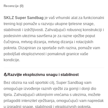
Recenzije (0)
SKLZ Super Sandbag
je vaš vrhunski alat za funkcionalni
trening koji pomaže u razvoju ukupne tjelesne snage,
stabilnosti i izdržljivosti. Zahvaljujući robusnoj konstrukciji i
podesivim utezima savršena je za razne vježbe poput
čučnjeva, mrtvog dizanja, mrtvog dizanja i rotacijskih
pokreta. Dizajniran za sportaše svih razina, pomaže vam
poboljšati eksplozivnost i pomaknuti granice vaše
kondicije.
💪Razvijte eksplozivnu snagu i stabilnost
Bez obzira na vaš sportski cilj, Super Sandbag vam
omogućuje izvođenje raznih vježbi za gornji i donji dio
tijela. Zahvaljujući uklonjivim vrećama s utezima, možete
prilagoditi intenzitet vježbanja, omogućujući vam napredak
u izgradnji snage, stabilnosti i eksplozivnih pokreta.