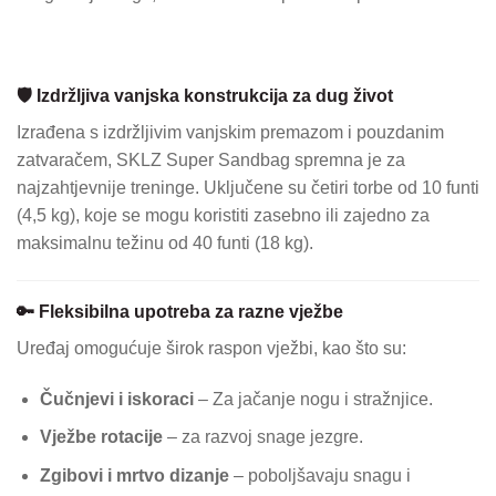
🛡️ Izdržljiva vanjska konstrukcija za dug život
Izrađena s izdržljivim vanjskim premazom i pouzdanim
zatvaračem, SKLZ Super Sandbag spremna je za
najzahtjevnije treninge. Uključene su četiri torbe od 10 funti
(4,5 kg), koje se mogu koristiti zasebno ili zajedno za
maksimalnu težinu od 40 funti (18 kg).
🔑 Fleksibilna upotreba za razne vježbe
Uređaj omogućuje širok raspon vježbi, kao što su:
Čučnjevi i iskoraci
– Za jačanje nogu i stražnjice.
Vježbe rotacije
– za razvoj snage jezgre.
Zgibovi i mrtvo dizanje
– poboljšavaju snagu i