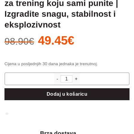
za trening koju sami punite |
Izgradite snagu, stabilnost i
eksplozivnost
Izvorna
Trenutna
49.45
€
98.90
€
cijena
cijena
bila
je:
je:
49.45€.
Cijena u posljednjih 30 dana jednaka je trenutnoj.
98.90€.
SKLZ Super Sandbag – vreća za tr
Dodaj u košaricu
Brza dostava