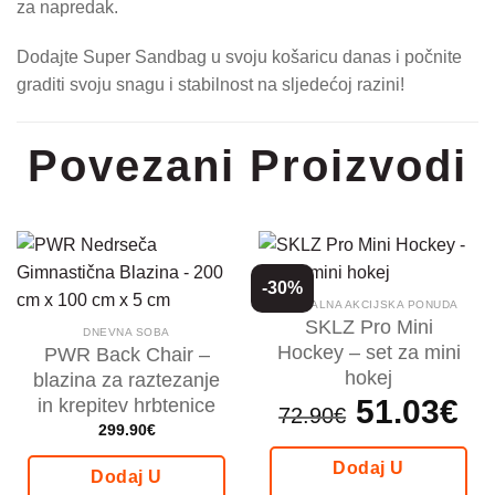
za napredak.
Dodajte Super Sandbag u svoju košaricu danas i počnite
graditi svoju snagu i stabilnost na sljedećoj razini!
Povezani Proizvodi
-30%
AKTUALNA AKCIJSKA PONUDA
SKLZ Pro Mini
DNEVNA SOBA
Hockey – set za mini
PWR Back Chair –
hokej
blazina za raztezanje
Izvorna
51.03
€
Tren
in krepitev hrbtenice
72.90
€
cijena
cijen
299.90
€
bila
je:
je:
51.0
72.90€.
Dodaj U
Dodaj U