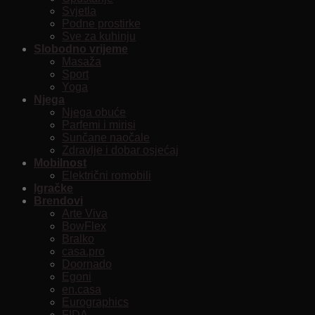
Svjetla
Podne prostirke
Sve za kuhinju
Slobodno vrijeme
Masaža
Sport
Yoga
Njega
Njega obuće
Parfemi i mirisi
Sunčane naočale
Zdravlje i dobar osjećaj
Mobilnost
Električni romobili
Igračke
Brendovi
Arte Viva
BowFlex
Bralko
casa.pro
Doornado
Egoni
en.casa
Eurographics
FIDA