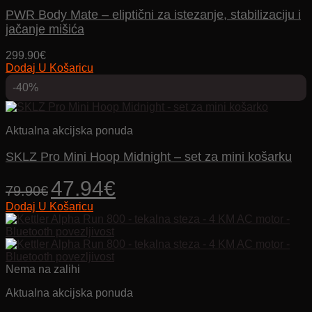
se
PWR Body Mate – eliptični za istezanje, stabilizaciju i
mogu
odabrati
jačanje mišića
na
stranici
299.90
€
proizvoda
Dodaj U Košaricu
-40%
Aktualna akcijska ponuda
SKLZ Pro Mini Hoop Midnight – set za mini košarku
Izvorna
Trenutna
47.94
€
79.90
€
cijena
cijena
Dodaj U Košaricu
bila
je:
je:
47.94€.
79.90€.
Nema na zalihi
Aktualna akcijska ponuda