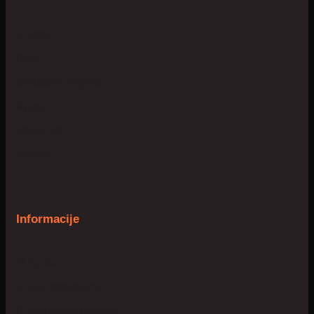
Prostor
Dom
Slobodno vrijeme
Njega
Mobilnost
Igračke
Informacije
O nama
Uvijeti poslovanja
Privatnost & kolačići