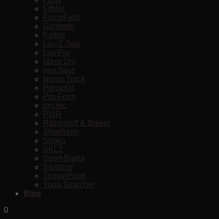
FitMat
ForceField
Gammon
Kettler
Lay-Z-Spa
Lux Pro
Maxx Dry
neu.haus
NordicTrack
Pensofal
Pro-Form
pro.tec
PWR
Ritzenhoff & Breker
Shoefresh
Siroko
SKLZ
Sport-Brella
Switzner
TriggerPoint
Yoga Searcher
Blog
0