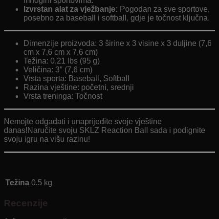
mnogim sportovima.
Izvrstan alat za vježbanje:
Pogodan za sve sportove,
posebno za baseball i softball, gdje je točnost ključna.
Dimenzije proizvoda: 3 širine x 3 visine x 3 duljine (7,6
cm x 7,6 cm x 7,6 cm)
Težina: 0,21 lbs (95 g)
Veličina: 3″ (7,6 cm)
Vrsta sporta: Baseball, Softball
Razina vještine: početni, srednji
Vrsta treninga: Točnost
Nemojte odgađati i unaprijedite svoje vještine
danas!Naručite svoju SKLZ Reaction Ball sada i podignite
svoju igru ​​na višu razinu!
Težina
0.5 kg
Recenzije