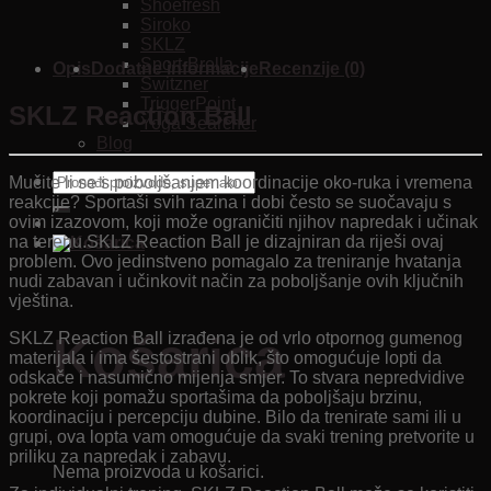
Shoefresh
Siroko
SKLZ
Sport-Brella
Opis
Dodatne informacije
Recenzije (0)
Switzner
TriggerPoint
SKLZ Reaction Ball
Yoga Searcher
Blog
Pretraži:
Mučite li se s poboljšanjem koordinacije oko-ruka i vremena
reakcije? Sportaši svih razina i dobi često se suočavaju s
ovim izazovom, koji može ograničiti njihov napredak i učinak
na terenu.SKLZ Reaction Ball je dizajniran da riješi ovaj
problem. Ovo jedinstveno pomagalo za treniranje hvatanja
nudi zabavan i učinkovit način za poboljšanje ovih ključnih
vještina.
Košarica
SKLZ Reaction Ball izrađena je od vrlo otpornog gumenog
materijala i ima šestostrani oblik, što omogućuje lopti da
odskače i nasumično mijenja smjer. To stvara nepredvidive
pokrete koji pomažu sportašima da poboljšaju brzinu,
koordinaciju i percepciju dubine. Bilo da trenirate sami ili u
grupi, ova lopta vam omogućuje da svaki trening pretvorite u
priliku za napredak i zabavu.
Nema proizvoda u košarici.