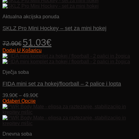
Aktualna akcijska ponuda
SKLZ Pro Mini Hockey – set za mini hokej
Izvorna
Trenutna
51.03
€
72.90
€
cijena
cijena
Dodaj U Košaricu
bila
je:
je:
51.03€.
72.90€.
Dječja soba
FIDA mini set za hokej/floorball – 2 palice i lopta
Price
39.90
€
–
49.90
€
range:
Odaberi Opcije
Ovaj
39.90€
proizvod
through
ima
49.90€
više
varijanti.
Dnevna soba
Opcije