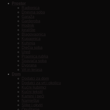
Prostor
Radionica
Dnevna soba
Garaža
Garderoba
Hodnik
Igralište
Blagovaonica
Kupaonica
Kuhinja
Dječja soba
Ured
Praonica rublja
Spavaća soba
Dvorana
Vrt in terasa
Dom
Dodatci za dom
Dodatci za vrt i okolicu
Kućni ljubimci
Kućni tekstil
Kamini i peći
Namještaj
Slike i okviri
Opuštanje