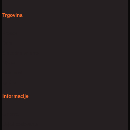
Trgovina
Prostor
Dom
Slobodno vrijeme
Njega
Mobilnost
Igračke
Informacije
O nama
Uvjeti poslovanja