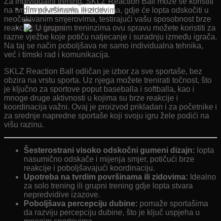
Za individualni trening, SKLZ Reaction Ball može se koristiti
Pretraži:
na tvrdim površinama ili zidovima, gdje će lopta odskočiti u
neočekivanim smjerovima, testirajući vašu sposobnost brze
reakcije. U grupnim treninzima ovu spravu možete koristiti za
razne vježbe koje potiču natjecanje i suradnju između igrača.
Na taj se način poboljšava ne samo individualna tehnika,
već i timski rad i komunikacija.
SKLZ Reaction Ball odličan je izbor za sve sportaše, bez
obzira na vrstu sporta. Uz njega možete trenirati točnost, što
je ključno za sportove poput baseballa i softballa, kao i
mnoge druge aktivnosti u kojima su brze reakcije i
koordinacija važni. Ovaj je proizvod prikladan i za početnike i
za srednje napredne sportaše koji svoju igru ​​žele podići na
višu razinu.
Šesterostrani visoko odskočni gumeni dizajn:
lopta
nasumično odskače i mijenja smjer, potičući brze
reakcije i poboljšavajući koordinaciju.
Upotreba na tvrdim površinama ili zidovima:
Idealno
za solo trening ili grupni trening gdje lopta stvara
nepredvidive izazove.
Poboljšava percepciju dubine:
pomaže sportašima
da razviju percepciju dubine, što je ključ uspjeha u