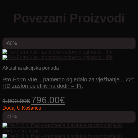
Povezani Proizvodi
-60%
Aktualna akcijska ponuda
Pro-Form Vue – pametno ogledalo za vježbanje – 22″
HD zaslon osjetljiv na dodir – iFit
Izvorna
Trenutna
796.00
€
1,990.00
€
cijena
cijena
Dodaj U Košaricu
bila
je:
je:
796.00€.
-40%
1,990.00€.