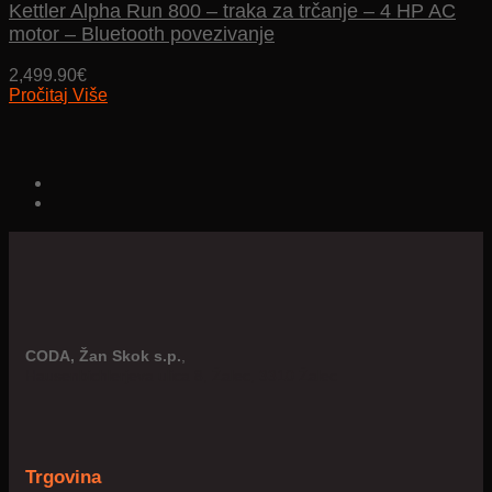
Kettler Alpha Run 800 – traka za trčanje – 4 HP AC
motor – Bluetooth povezivanje
2,499.90
€
Pročitaj Više
CODA, Žan Skok s.p.
,
Hausenbichlerjeva ulica 8, Žalec, 3310 Žalec
Trgovina