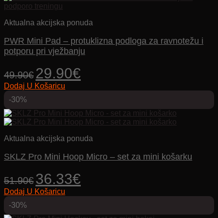
Aktualna akcijska ponuda
PWR Mini Pad – protuklizna podloga za ravnotežu i
potporu pri vježbanju
Izvorna
Trenutna
29.90
€
49.90
€
cijena
cijena
Dodaj U Košaricu
bila
je:
je:
29.90€.
-30%
49.90€.
Aktualna akcijska ponuda
SKLZ Pro Mini Hoop Micro – set za mini košarku
Izvorna
Trenutna
36.33
€
51.90
€
cijena
cijena
Dodaj U Košaricu
bila
je:
je:
36.33€.
-30%
51.90€.