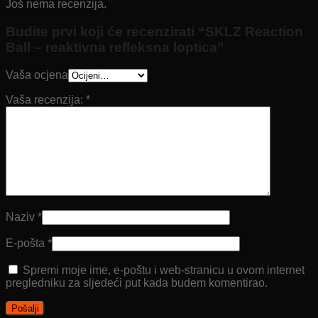
Još nema recenzija.
Budite prvi koji će recenzirati “SKLZ Reaction
Ball – reaktivna refleksna loptica”
Vaša ocjena
Vaša recenzija:
*
Naziv
*
E-pošta
*
Spremi moje ime, e-poštu i web-stranicu u ovom internet
pregledniku za sljedeći put kada budem komentirao.