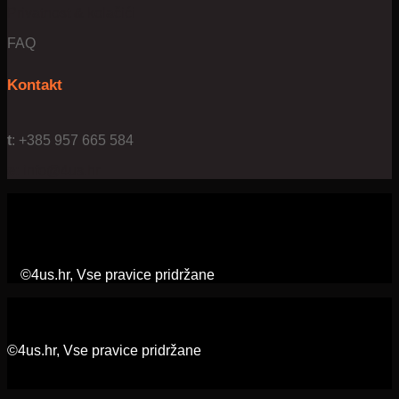
Privatnost & kolačići
FAQ
Kontakt
t
: +385 957 665 584
e:
info@4us.hr
©4us.hr, Vse pravice pridržane
©4us.hr, Vse pravice pridržane