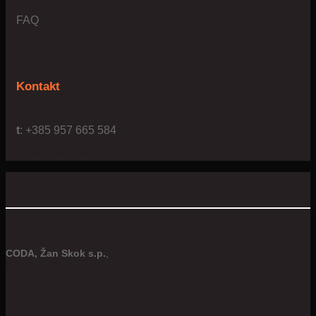
FAQ
Kontakt
t
: +385 957 665 584
e:
info@4us.hr
CODA, Žan Skok s.p.
,
Hausenbichlerjeva ulica 8, Žalec, 3310 Žalec