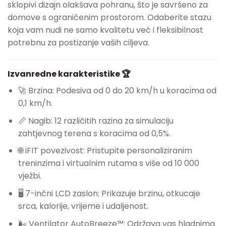
sklopivi dizajn olakšava pohranu, što je savršeno za
domove s ograničenim prostorom. Odaberite stazu
koja vam nudi ne samo kvalitetu već i fleksibilnost
potrebnu za postizanje vaših ciljeva.
Izvanredne karakteristike 🏆
🚀 Brzina: Podesiva od 0 do 20 km/h u koracima od
0,1 km/h.
📏 Nagib: 12 različitih razina za simulaciju
zahtjevnog terena s koracima od 0,5%.
🌐 iFIT povezivost: Pristupite personaliziranim
treninzima i virtualnim rutama s više od 10 000
vježbi.
🖥️ 7-inčni LCD zaslon: Prikazuje brzinu, otkucaje
srca, kalorije, vrijeme i udaljenost.
🌬️ Ventilator AutoBreeze™: Održava vas hladnima