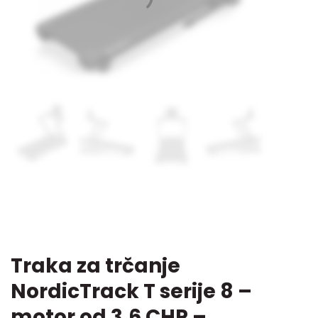
Traka za trčanje
NordicTrack T serije 8 –
motor od 3,6 CHP –