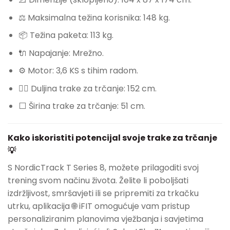
⚖️ Maksimalna težina korisnika: 148 kg.
📦 Težina paketa: 113 kg.
🔌 Napajanje: Mrežno.
⚙️ Motor: 3,6 KS s tihim radom.
🏃‍♀️ Duljina trake za trčanje: 152 cm.
⬜ Širina trake za trčanje: 51 cm.
Kako iskoristiti potencijal svoje trake za trčanje
💡
S NordicTrack T Series 8, možete prilagoditi svoj
trening svom načinu života. Želite li poboljšati
izdržljivost, smršavjeti ili se pripremiti za trkačku
utrku, aplikacija 🌐 iFIT omogućuje vam pristup
personaliziranim planovima vježbanja i savjetima