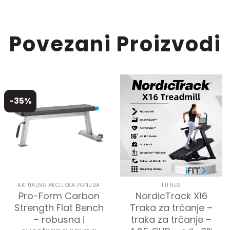
Povezani Proizvodi
-35%
AKTUALNA AKCIJSKA PONUDA
FITNES
Pro-Form Carbon
NordicTrack X16
Strength Flat Bench
Traka za trčanje –
– robusna i
traka za trčanje –