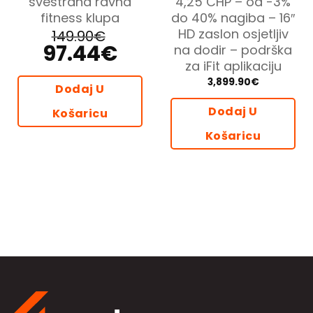
svestrana ravna
4,25 CHP – od -3%
fitness klupa
do 40% nagiba – 16″
HD zaslon osjetljiv
149.90
€
97.44
€
Izvorna
Trenutna
na dodir – podrška
cijena
cijena
za iFit aplikaciju
bila
je:
je:
97.44€.
3,899.90
€
149.90€.
Dodaj U
Dodaj U
Košaricu
Košaricu