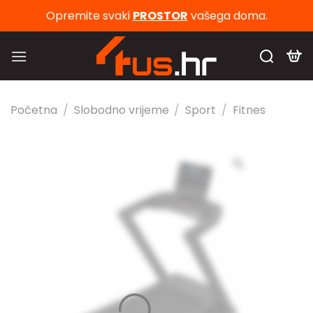
Skip
Opremite svaki
PROSTOR
vašega doma.
to
content
Početna
/
Slobodno vrijeme
/
Sport
/
Fitnes