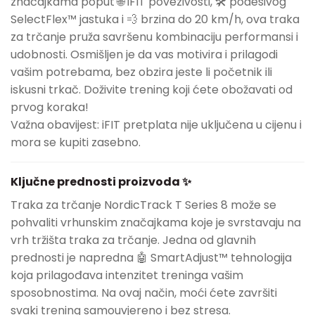
značajkama poput 🌐 iFIT povezivosti, 🛠️ podesivog
SelectFlex™ jastuka i 💨 brzina do 20 km/h, ova traka
za trčanje pruža savršenu kombinaciju performansi i
udobnosti. Osmišljen je da vas motivira i prilagodi
vašim potrebama, bez obzira jeste li početnik ili
iskusni trkač. Doživite trening koji ćete obožavati od
prvog koraka!
Važna obavijest: iFIT pretplata nije uključena u cijenu i
mora se kupiti zasebno.
Ključne prednosti proizvoda ✨
Traka za trčanje NordicTrack T Series 8 može se
pohvaliti vrhunskim značajkama koje je svrstavaju na
vrh tržišta traka za trčanje. Jedna od glavnih
prednosti je napredna 🤖 SmartAdjust™ tehnologija
koja prilagođava intenzitet treninga vašim
sposobnostima. Na ovaj način, moći ćete završiti
svaki trening samouvjereno i bez stresa.