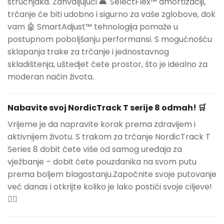
stručnjaka. Zahvaljujući 🛋️ SelectFlex™ amortizaciji,
trčanje će biti udobno i sigurno za vaše zglobove, dok
vam 🤖 SmartAdjust™ tehnologija pomaže u
postupnom poboljšanju performansi. S mogućnošću
sklapanja trake za trčanje i jednostavnog
skladištenja, uštedjet ćete prostor, što je idealno za
moderan način života.
Nabavite svoj NordicTrack T serije 8 odmah! 🛒
Vrijeme je da napravite korak prema zdravijem i
aktivnijem životu. S trakom za trčanje NordicTrack T
Series 8 dobit ćete više od samog uređaja za
vježbanje – dobit ćete pouzdanika na svom putu
prema boljem blagostanju.Započnite svoje putovanje
već danas i otkrijte koliko je lako postići svoje ciljeve!
🏃‍♀️