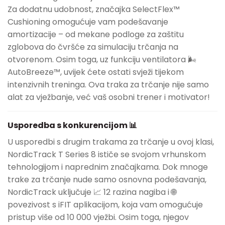
Za dodatnu udobnost, značajka SelectFlex™
Cushioning omogućuje vam podešavanje
amortizacije – od mekane podloge za zaštitu
zglobova do čvršće za simulaciju trčanja na
otvorenom. Osim toga, uz funkciju ventilatora 🌬️
AutoBreeze™, uvijek ćete ostati svježi tijekom
intenzivnih treninga. Ova traka za trčanje nije samo
alat za vježbanje, već vaš osobni trener i motivator!
Usporedba s konkurencijom 📊
U usporedbi s drugim trakama za trčanje u ovoj klasi,
NordicTrack T Series 8 ističe se svojom vrhunskom
tehnologijom i naprednim značajkama. Dok mnoge
trake za trčanje nude samo osnovna podešavanja,
NordicTrack uključuje 📈 12 razina nagiba i 🌐
povezivost s iFIT aplikacijom, koja vam omogućuje
pristup više od 10 000 vježbi. Osim toga, njegov