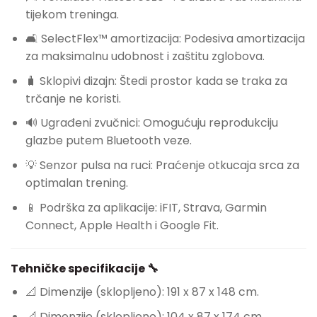
tijekom treninga.
🛋️ SelectFlex™ amortizacija: Podesiva amortizacija
za maksimalnu udobnost i zaštitu zglobova.
🧳 Sklopivi dizajn: Štedi prostor kada se traka za
trčanje ne koristi.
🔊 Ugrađeni zvučnici: Omogućuju reprodukciju
glazbe putem Bluetooth veze.
💡 Senzor pulsa na ruci: Praćenje otkucaja srca za
optimalan trening.
📱 Podrška za aplikacije: iFIT, Strava, Garmin
Connect, Apple Health i Google Fit.
Tehničke specifikacije 🔧
📐 Dimenzije (sklopljeno): 191 x 87 x 148 cm.
📐 Dimenzije (sklopljeno): 104 x 87 x 174 cm.