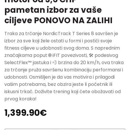
pametan izbor za vaše
ciljeve PONOVO NA ZALIHI
Traka za trčanje NordicTrack T Series 8 savršen je
izbor za sve koji žele ostati u formi i postići svoje
fitness ciljeve u udobnosti svog doma. S naprednim
značajkama poput 🌐 iFIT povezivosti, 🛠️ podesivog
SelectFlex™ jastuka i 💨 brzina do 20 km/h, ova traka
za trčanje pruža savršenu kombinaciju performansi i
udobnosti. Osmišljen je da vas motivira i prilagodi
vašim potrebama, bez obzira jeste li početnik ili
iskusni trkač. Doživite trening koji ćete obožavati od
prvog koraka!
1,399.90
€