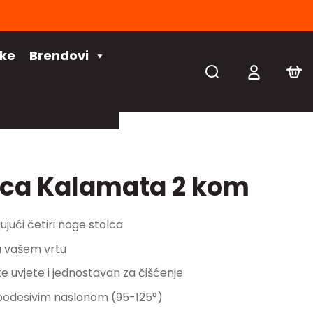
čke
Brendovi
lica Kalamata 2 kom
ujući četiri noge stolca
u vašem vrtu
uvjete i jednostavan za čišćenje
 podesivim naslonom (95-125°)