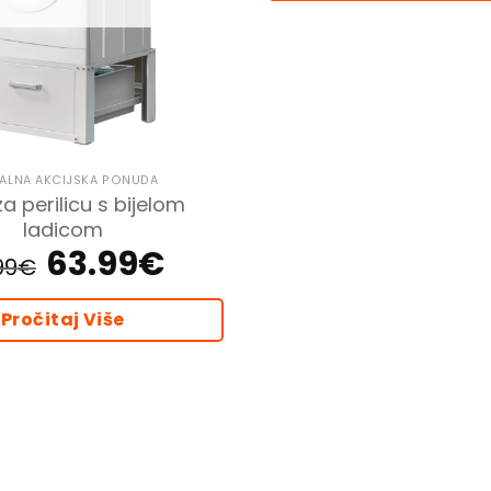
ALNA AKCIJSKA PONUDA
a perilicu s bijelom
ladicom
63.99
€
Izvorna
Trenutna
99
€
cijena
cijena
bila
je:
je:
63.99€.
79.99€.
Pročitaj Više