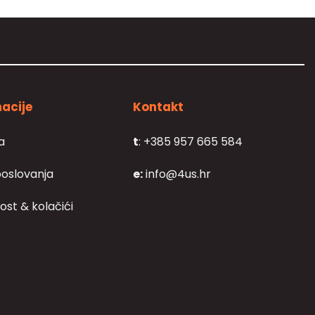
acije
Kontakt
a
t
: +385 957 665 584
poslovanja
e:
info@4us.hr
ost & kolačići