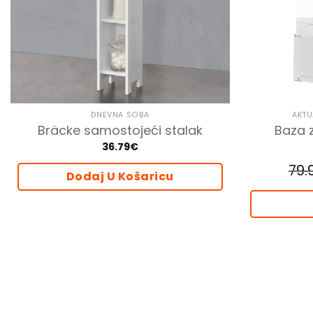
DNEVNA SOBA
AKTU
Baza z
Bräcke samostojeći stalak
36.79
€
79.
Dodaj U Košaricu