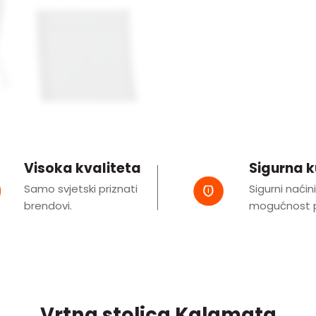
Visoka kvaliteta
Sigurna 
Samo svjetski priznati
Sigurni naćin
brendovi.
mogućnost p
Vrtna stolica Kalamata