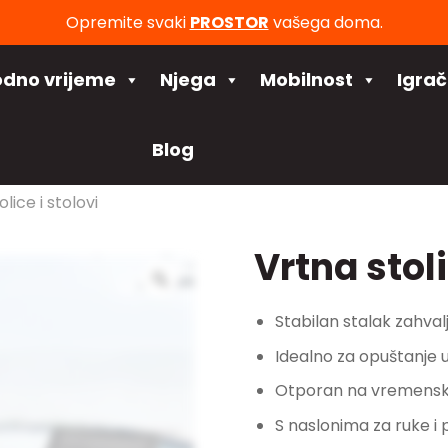
Opremite svaki
PROSTOR
vašega doma.
odno vrijeme
Njega
Mobilnost
Igra
Blog
lice i stolovi
Vrtna sto
Stabilan stalak zahvalj
Idealno za opuštanje 
Otporan na vremenske 
S naslonima za ruke i