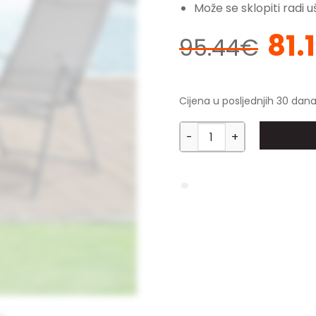
Može se sklopiti radi 
81.
Izvo
95.44
€
cije
bila
je:
Cijena u posljednjih 30 dana
95.4
Vrtna stolica Kalamata 2