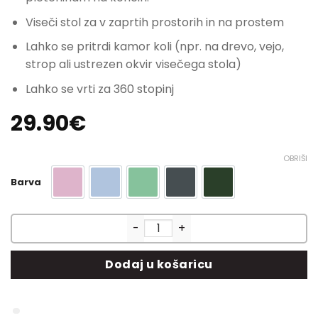
Viseči stol za v zaprtih prostorih in na prostem
Lahko se pritrdi kamor koli (npr. na drevo, vejo,
strop ali ustrezen okvir visečega stola)
Lahko se vrti za 360 stopinj
29.90
€
OBRIŠI
Barva
lila
svetlo modra
svetlo zelena
temno siva
zelena
XXL viseči stol Miramar količi
Dodaj u košaricu