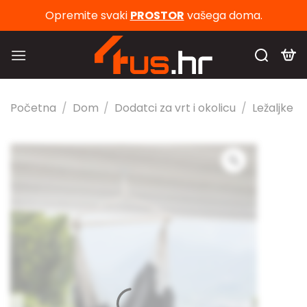
Skip
Opremite svaki
PROSTOR
vašega doma.
to
content
Početna
/
Dom
/
Dodatci za vrt i okolicu
/
Ležaljke