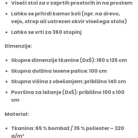
Viseči stol za v zaprtih prostorih in na prostem
Lahko se pritrdi kamor koli (npr. na drevo,
vejo, strop ali ustrezen okvir visečega stola)
Lahko se vrti za 360 stopinj
Dimenzije:
Skupne dimenzije tkanine (DxŠ): 180 x 125 cm
Skupna dolžina lesene palice: 100 cm
Skupna višina z obešanjem: približno 140 cm
Površina za ležanje (DxŠ): približno 100 x 100
cm
Material:
Tkanina: 65 % bombaž / 35 % poliester – 320
g/m²