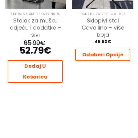
AKTUALNA AKCIJSKA PONUDA
DODATCI ZA VRT I OKOLICU
Stalak za mušku
Sklopivi stol
odjeću i dodatke –
Cavallino – više
sivi
boja
65.99
€
49.90
€
52.79
€
Izvorna
Trenutna
cijena
cijena
Odaberi Opcije
bila
je:
je:
52.79€.
65.99€.
Ovaj
Dodaj U
proizvod
Košaricu
ima
više
varijanti.
Opcije
se
mogu
odabrati
na
stranici
proizvoda