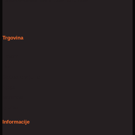
Hausenbichlerjeva ulica 8, Žalec, 3310 Žalec
Trgovina
Prostor
Dom
Slobodno vrijeme
Njega
Mobilnost
Igračke
Informacije