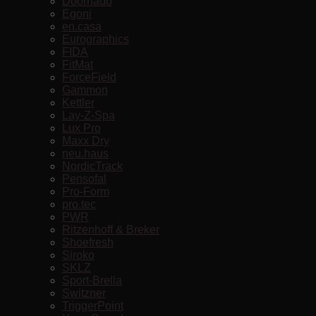
Doornado
Egoni
en.casa
Eurographics
FIDA
FitMat
ForceField
Gammon
Kettler
Lay-Z-Spa
Lux Pro
Maxx Dry
neu.haus
NordicTrack
Pensofal
Pro-Form
pro.tec
PWR
Ritzenhoff & Breker
Shoefresh
Siroko
SKLZ
Sport-Brella
Switzner
TriggerPoint