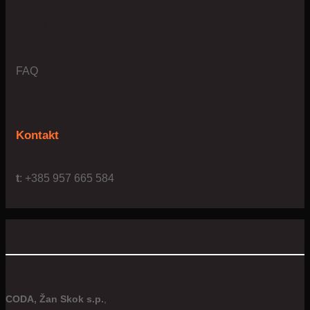
O nama
Uvijeti poslovanja
Privatnost & kolačići
FAQ
Kontakt
t
: +385 957 665 584
e:
info@4us.hr
CODA, Žan Skok s.p.
,