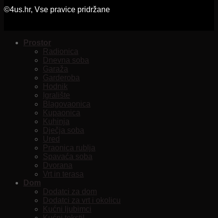
©4us.hr, Vse pravice pridržane
Prostor
Radionica
Dnevna soba
Garaža
Garderoba
Hodnik
Igralište
Blagovaonica
Kupaonica
Kuhinja
Dječja soba
Ured
Praonica rublja
Spavaća soba
Dvorana
Vrt in terasa
Dom
Dodatci za dom
Dodatci za vrt i okolicu
Kućni ljubimci
Kućni tekstil