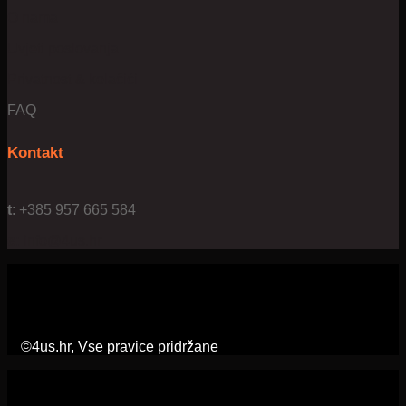
O nama
Uvjeti poslovanja
Privatnost & kolačići
FAQ
Kontakt
t
: +385 957 665 584
e:
info@4us.hr
©4us.hr, Vse pravice pridržane