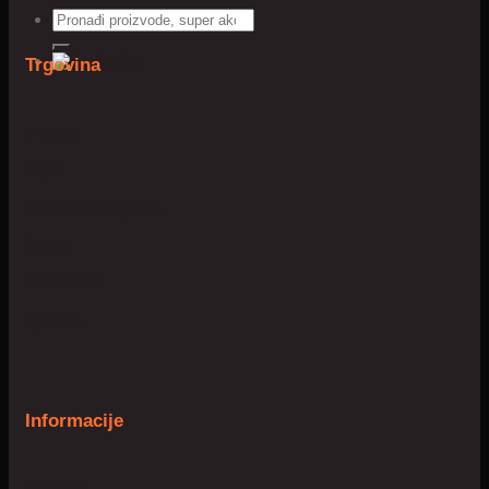
Pretraži:
Trgovina
Prostor
Dom
Slobodno vrijeme
Njega
Mobilnost
Igračke
Informacije