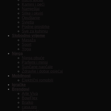
Kamini i peći
Namještaj
Slike i okviri
Opuštanje
Svjetla
Podne prostirke
Sve za kuhinju
Slobodno vrijeme
Masaža
Sport
Yoga
Njega
Njega obuće
Parfemi i mirisi
Sunčane naočale
Zdravlje i dobar osjećaj
Mobilnost
Električni romobili
Igračke
Brendovi
Arte Viva
BowFlex
Bralko
casa.pro