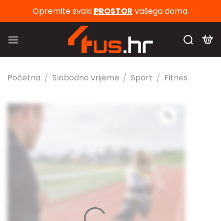
Skip
Opremite svaki
PROSTOR
vašega doma.
to
content
Početna
/
Slobodno vrijeme
/
Sport
/
Fitnes