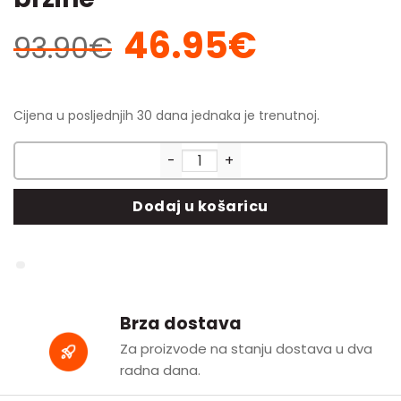
46.95
€
Izvorna
Trenutna
93.90
€
cijena
cijena
bila
je:
je:
46.95€.
Cijena u posljednjih 30 dana jednaka je trenutnoj.
93.90€.
SKLZ Acceleration Trainer – a
Dodaj u košaricu
Brza dostava
Za proizvode na stanju dostava u dva
radna dana.