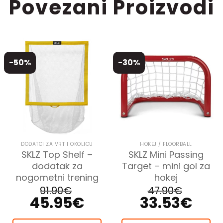
Povezani Proizvodi
-50%
-30%
DODATCI ZA VRT I OKOLICU
HOKEJ / FLOORBALL
SKLZ Top Shelf –
SKLZ Mini Passing
dodatak za
Target – mini gol za
nogometni trening
hokej
91.90
€
47.90
€
45.95
€
33.53
€
Izvorna
Trenutna
Izvorna
Trenutna
cijena
cijena
cijena
cijena
bila
je:
bila
je:
je:
45.95€.
je:
33.53€.