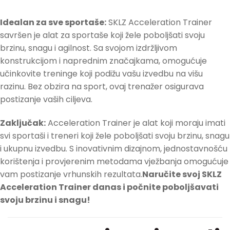
Idealan za sve sportaše:
SKLZ Acceleration Trainer
savršen je alat za sportaše koji žele poboljšati svoju
brzinu, snagu i agilnost. Sa svojom izdržljivom
konstrukcijom i naprednim značajkama, omogućuje
učinkovite treninge koji podižu vašu izvedbu na višu
razinu. Bez obzira na sport, ovaj trenažer osigurava
postizanje vaših ciljeva.
Zaključak:
Acceleration Trainer je alat koji moraju imati
svi sportaši i treneri koji žele poboljšati svoju brzinu, snagu
i ukupnu izvedbu. S inovativnim dizajnom, jednostavnošću
korištenja i provjerenim metodama vježbanja omogućuje
vam postizanje vrhunskih rezultata.
Naručite svoj SKLZ
Acceleration Trainer danas i počnite poboljšavati
svoju brzinu i snagu!