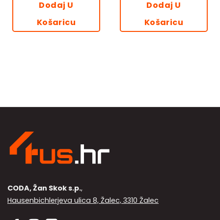
91.90€.
47.90€.
Dodaj U
Dodaj U
Košaricu
Košaricu
CODA, Žan Skok s.p.
,
Hausenbichlerjeva ulica 8, Žalec, 3310 Žalec