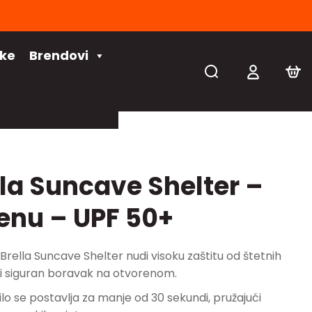
čke
Brendovi
la Suncave Shelter –
jenu – UPF 50+
Brella Suncave Shelter nudi visoku zaštitu od štetnih
i siguran boravak na otvorenom.
ilo se postavlja za manje od 30 sekundi, pružajući