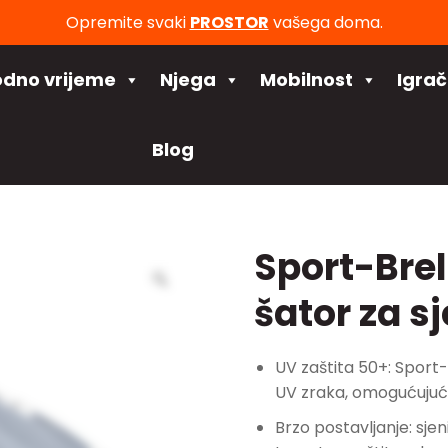
Opremite svaki
PROSTOR
vašega doma.
odno vrijeme
Njega
Mobilnost
Igra
Blog
Sport-Brel
šator za s
UV zaštita 50+: Sport-
UV zraka, omogućujuć
Brzo postavljanje: sjen