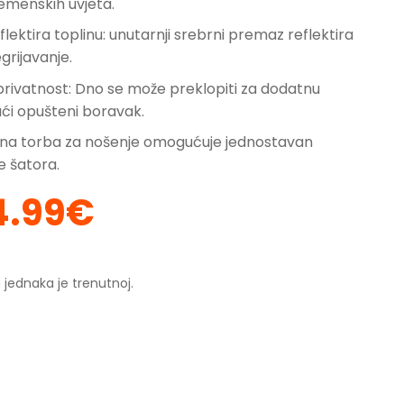
remenskih uvjeta.
flektira toplinu: unutarnji srebrni premaz reflektira
grijavanje.
rivatnost: Dno se može preklopiti za dodatnu
ći opušteni boravak.
na torba za nošenje omogućuje jednostavan
e šatora.
4.99
€
orna
Trenutna
ena
cijena
je:
104.99€.
 jednaka je trenutnoj.
.99€.