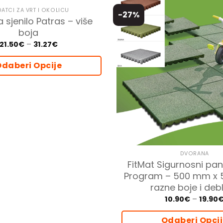
ATCI ZA VRT I OKOLICU
-27%
 sjenilo Patras – više
boja
Price
21.50
€
–
31.27
€
range:
21.50€
daberi Opcije
through
31.27€
Ovaj
proizvod
ima
više
varijanti.
Opcije
se
DVORANA
mogu
FitMat Sigurnosni pan
odabrati
Program – 500 mm x
na
razne boje i debl
stranici
10.90
€
–
19.90
proizvoda
Odaberi Opci