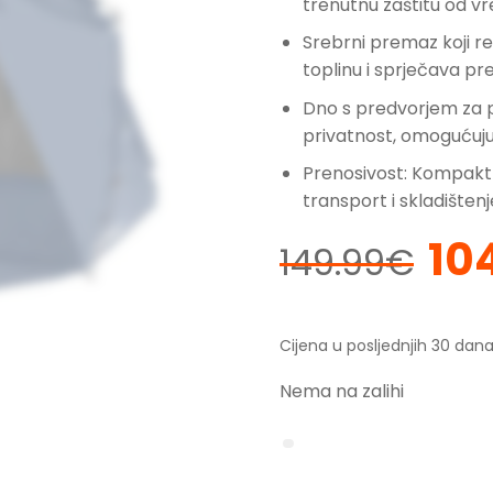
trenutnu zaštitu od v
Srebrni premaz koji re
toplinu i sprječava pre
Dno s predvorjem za p
privatnost, omogućuju
Prenosivost: Kompakt
transport i skladištenj
10
Izv
149.99
€
cij
bila
je:
Cijena u posljednjih 30 dana
149
Nema na zalihi