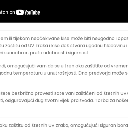
ili tijekom neočekivane kiše može biti neugodno i opasn
u zaštitu od UV zraka i kiše dok stvara ugodnu hladovinu i za
osni suncobran pruža udobnost i sigurnost.
ndi, omogućujući vam da se u tren oka zaštitite od vreme
a ugodnu temperaturu u unutrašnjosti. Dno predvorja može 
ete bezbrižno provesti sate vani zaštićeni od štetnih UVA i
tetiti, osiguravajući dug životni vijek proizvoda. Torba za
isoku zaštitu od štetnih UV zraka, omogućujući siguran bo