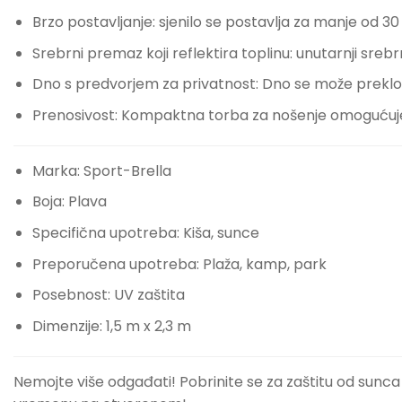
Brzo postavljanje: sjenilo se postavlja za manje od 30
Srebrni premaz koji reflektira toplinu: unutarnji srebr
Dno s predvorjem za privatnost: Dno se može preklo
Prenosivost: Kompaktna torba za nošenje omogućuje 
Marka: Sport-Brella
Boja: Plava
Specifična upotreba: Kiša, sunce
Preporučena upotreba: Plaža, kamp, ​​park
Posebnost: UV zaštita
Dimenzije: 1,5 m x 2,3 m
Nemojte više odgađati! Pobrinite se za zaštitu od sunc