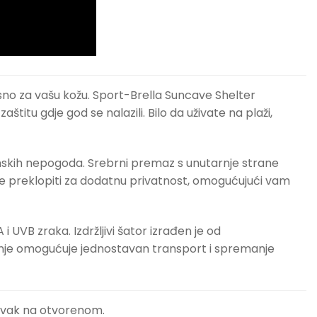
o za vašu kožu. Sport-Brella Suncave Shelter
štitu gdje god se nalazili. Bilo da uživate na plaži,
nskih nepogoda. Srebrni premaz s unutarnje strane
se preklopiti za dodatnu privatnost, omogućujući vam
 UVB zraka. Izdržljivi šator izrađen je od
 nošenje omogućuje jednostavan transport i spremanje
ravak na otvorenom.