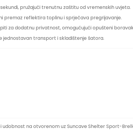
 sekundi, pružajući trenutnu zaštitu od vremenskih uvjeta.
ni premaz reflektira toplinu i sprječava pregrijavanje.
piti za dodatnu privatnost, omogućujući opušteni boravak
jednostavan transport i skladištenje šatora.
a i udobnost na otvorenom uz Suncave Shelter Sport-Brella