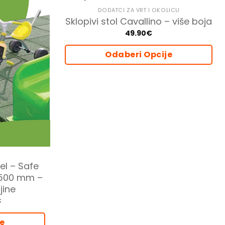
DODATCI ZA VRT I OKOLICU
Sklopivi stol Cavallino – više boja
49.90
€
Odaberi Opcije
Ovaj
proizvod
ima
više
varijanti.
Opcije
se
mogu
odabrati
el – Safe
na
 500 mm –
stranici
jine
proizvoda
Price
€
range:
10.90€
je
through