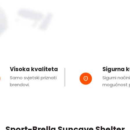
Visoka kvaliteta
Sigurna 
Samo svjetski priznati
Sigurni naćin
brendovi.
mogućnost p
Sport-Brella Suncave Shelter