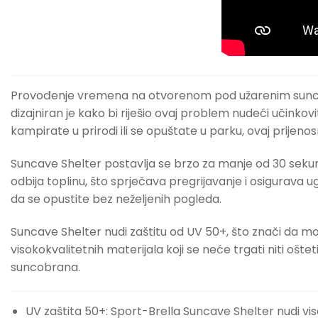
Provođenje vremena na otvorenom pod užarenim suncem 
dizajniran je kako bi riješio ovaj problem nudeći učinkovit
kampirate u prirodi ili se opuštate u parku, ovaj prijen
Suncave Shelter postavlja se brzo za manje od 30 seku
odbija toplinu, što sprječava pregrijavanje i osigurav
da se opustite bez neželjenih pogleda.
Suncave Shelter nudi zaštitu od UV 50+, što znači da mož
visokokvalitetnih materijala koji se neće trgati niti oš
suncobrana.
UV zaštita 50+: Sport-Brella Suncave Shelter nudi v