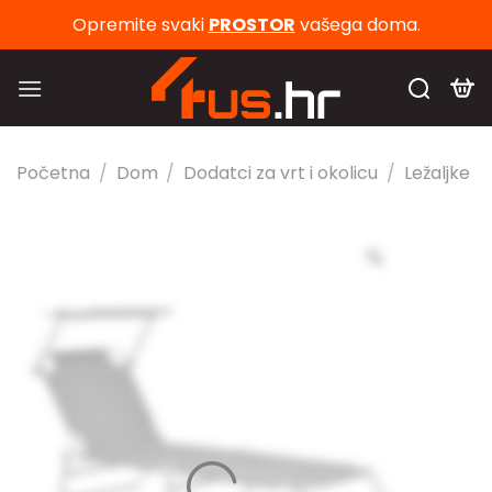
Skip
Opremite svaki
PROSTOR
vašega doma.
to
content
Početna
/
Dom
/
Dodatci za vrt i okolicu
/
Ležaljke