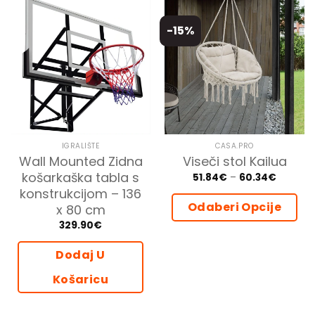
-15%
IGRALIŠTE
CASA.PRO
Wall Mounted Zidna
Viseči stol Kailua
košarkaška tabla s
Price
51.84
€
–
60.34
€
range:
konstrukcijom – 136
51.84€
through
Odaberi Opcije
x 80 cm
60.34€
329.90
€
Ovaj
proizvod
Dodaj U
ima
više
Košaricu
varijanti.
Opcije