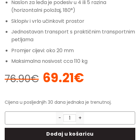
Naslon za leđa je podesiv u 4 ili 5 razina
(horizontalni položaj, 180°)
Sklopiv i vrlo učinkovit prostor
Jednostavan transport s praktičnim transportnim
petljama
Promjer cijevi: oko 20 mm
Maksimalna nosivost cca 110 kg
69.21
€
Izvorna
Trenutna
76.90
€
cijena
cijena
bila
je:
je:
69.21€.
Cijena u posljednjih 30 dana jednaka je trenutnoj.
76.90€.
Ležaljka Argozelo - s sjenilom 
Dodaj u košaricu