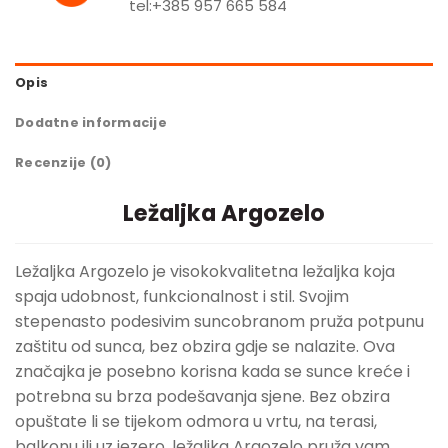
tel:+385 957 665 584
Opis
Dodatne informacije
Recenzije (0)
Ležaljka Argozelo
Ležaljka Argozelo je visokokvalitetna ležaljka koja
spaja udobnost, funkcionalnost i stil. Svojim
stepenasto podesivim suncobranom pruža potpunu
zaštitu od sunca, bez obzira gdje se nalazite. Ova
značajka je posebno korisna kada se sunce kreće i
potrebna su brza podešavanja sjene. Bez obzira
opuštate li se tijekom odmora u vrtu, na terasi,
balkonu ili uz jezero, ležaljka Argozelo pruža vam