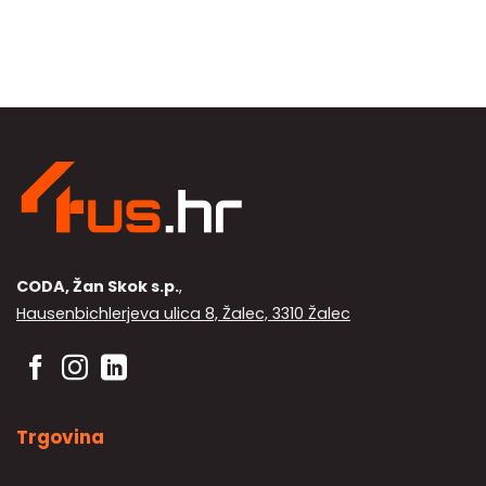
se
mogu
odabrati
na
stranici
proizvoda
CODA, Žan Skok s.p.
,
Hausenbichlerjeva ulica 8, Žalec, 3310 Žalec
Trgovina