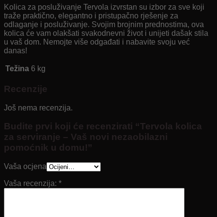
Kolica za posluživanje Tervola izvrstan su izbor za sve koji
traže praktično, elegantno i pristupačno rješenje za
odlaganje i posluživanje. Svojim brojnim prednostima, ova
kolica će vam olakšati svakodnevni život i unijeti dašak stila
u vaš dom. Nemojte više odgađati i nabavite svoju već
danas!
Težina
6 kg
Recenzije
Još nema recenzija.
Budite prvi koji će recenzirati “Tervola kolica
za serviranje – Vaš novi nezaobilazni
pomoćnik u domu!”
Vaša ocjena
Vaša recenzija:
*