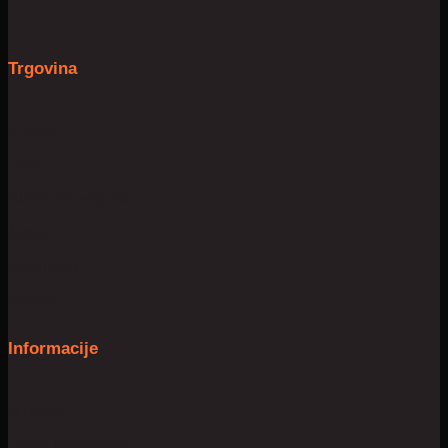
Trgovina
Prostor
Dom
Slobodno vrijeme
Njega
Mobilnost
Igračke
Informacije
O nama
Uvjeti poslovanja