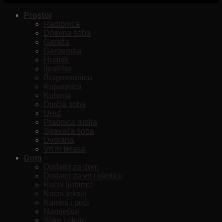
Prostor
Radionica
Dnevna soba
Garaža
Garderoba
Hodnik
Igralište
Blagovaonica
Kupaonica
Kuhinja
Dječja soba
Ured
Praonica rublja
Spavaća soba
Dvorana
Vrt in terasa
Dom
Dodatci za dom
Dodatci za vrt i okolicu
Kućni ljubimci
Kućni tekstil
Kamini i peći
Namještaj
Slike i okviri