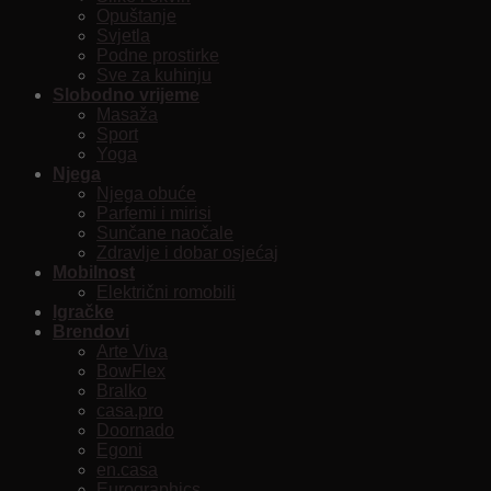
Opuštanje
Svjetla
Podne prostirke
Sve za kuhinju
Slobodno vrijeme
Masaža
Sport
Yoga
Njega
Njega obuće
Parfemi i mirisi
Sunčane naočale
Zdravlje i dobar osjećaj
Mobilnost
Električni romobili
Igračke
Brendovi
Arte Viva
BowFlex
Bralko
casa.pro
Doornado
Egoni
en.casa
Eurographics