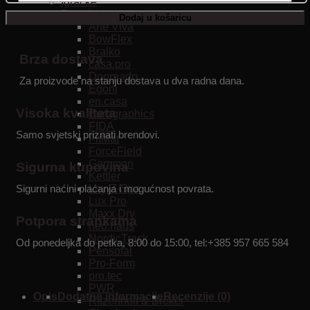
Igračke
kolica
Brendovi
za
Dodaj u košaricu
Arte Viva
serviranje
BowFlex
–
Bralko
Vaš
Brza dostava
casa.pro
novi
Doornado
nezaobilazni
Za proizvode na stanju dostava u dva radna dana.
Egoni
pomoćnik
en.casa
u
Visoka kvaliteta
Eurographics
domu!
FIDA
količina
Samo svjetski priznati brendovi.
FitMat
ForceField
Gammon
Sigurna kupovina
Kettler
Lay-Z-Spa
Sigurni naćini plaćanja i mogućnost povrata.
Lux Pro
Maxx Dry
Potpora strankama
neu.haus
NordicTrack
Od ponedeljka do petka, 8:00 do 15:00, tel:+385 957 665 584
Pensofal
Pro-Form
pro.tec
PWR
Opis
Dodatne informacije
Recenzije (0)
Ritzenhoff & Breker