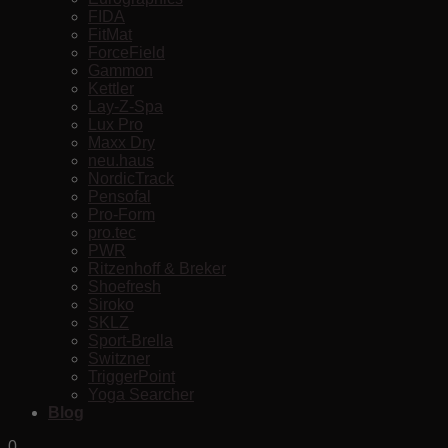
FIDA
FitMat
ForceField
Gammon
Kettler
Lay-Z-Spa
Lux Pro
Maxx Dry
neu.haus
NordicTrack
Pensofal
Pro-Form
pro.tec
PWR
Ritzenhoff & Breker
Shoefresh
Siroko
SKLZ
Sport-Brella
Switzner
TriggerPoint
Yoga Searcher
Blog
0