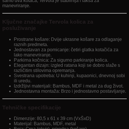
samo dva kotača, Tervola je stabilnija i lakša za
manevriranje.
Ključne značajke Tervola kolica za
posluživanje
Prostrane košare: Dvije ukrasne košare za odlaganje
raznih predmeta.
Jednostavan za pomicanje: četiri glatka kotačića za
lako manevriranje.
Parkirna kočnica: Za sigurno parkiranje kolica.
Elegantan dizajn: izgled ratana koji se dobro slaže s
različitim stilovima opremanja.
Svestrana upotreba: U kuhinji, kupaonici, dnevnoj sobi
ili uredu.
Izdržljivi materijali: Bambus, MDF i metal za dug život.
Jednostavna montaža: Brzo i jednostavno postavljanje.
Tehničke specifikacije
Dimenzije: 80,5 x 61 x 39 cm (VxŠxD)
Materijal: Bambus, MDF, metal
Boja: Crna (okvir), prirodna (košare)