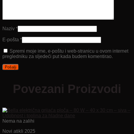
Naziv
*
E-pošta
*
Spremi moje ime, e-poštu i web-stranicu u ovom internet
pregledniku za sljedeći put kada budem komentirao.
Povezani Proizvodi
Nema na zalihi
Novi atikli 2025