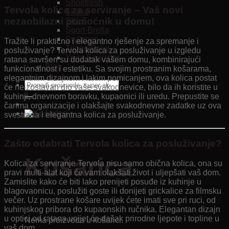
Shoefresh
Tervola kolica za serviranje – Vaš novi
Siroko
nezaobilazni pomoćnik u domu!
SKLZ
Sport-Brella
Switzner
Tražite li praktično i elegantno rješenje za spremanje i
TriggerPoint
posluživanje? Tervola kolica za posluživanje u izgledu
Yoga Searcher
ratana savršen su dodatak vašem domu, kombinirajući
Blog
funkcionalnost i estetiku. Sa svojim prostranim košarama,
elegantnim dizajnom i lakim pomicanjem, ova kolica postat
Pretraži:
će neizostavan dio vaše svakodnevice, bilo da ih koristite u
kuhinji, dnevnom boravku, kupaonici ili uredu. Prepustite se
čarima organizacije i olakšajte svakodnevne zadatke uz ova
svestrana i elegantna kolica za posluživanje.
Zašto odabrati Tervola kolica za posluživanje?
Košarica
Kolica za serviranje Tervola nisu samo obična kolica, ona su
pravi multi-alat koji će vam olakšati život i uljepšati vaš dom.
Zamislite kako će biti lako prenijeti posuđe iz kuhinje u
blagovaonicu, poslužiti goste ili donijeti grickalice za filmsku
večer. Uz prostrane košare uvijek ćete imati sve pri ruci, od
kuhinjskog pribora do kupaonskih ručnika. Elegantan dizajn
u optici od ratana unijet će dašak prirodne ljepote i topline u
Nema proizvoda u košarici.
vaš dom.