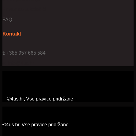
Privatnost & kolačići
FAQ
Kontakt
t
: +385 957 665 584
e:
info@4us.hr
©4us.hr, Vse pravice pridržane
©4us.hr, Vse pravice pridržane