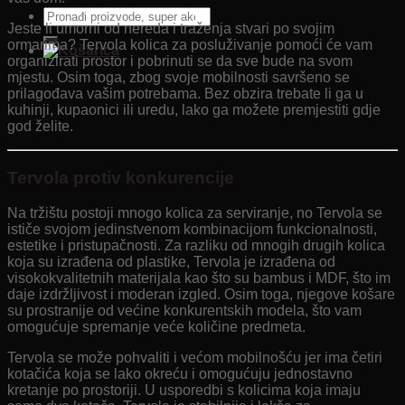
Pretraži:
Jeste li umorni od nereda i traženja stvari po svojim
ormarima? Tervola kolica za posluživanje pomoći će vam
organizirati prostor i pobrinuti se da sve bude na svom
mjestu. Osim toga, zbog svoje mobilnosti savršeno se
prilagođava vašim potrebama. Bez obzira trebate li ga u
kuhinji, kupaonici ili uredu, lako ga možete premjestiti gdje
god želite.
Tervola protiv konkurencije
Na tržištu postoji mnogo kolica za serviranje, no Tervola se
ističe svojom jedinstvenom kombinacijom funkcionalnosti,
estetike i pristupačnosti. Za razliku od mnogih drugih kolica
koja su izrađena od plastike, Tervola je izrađena od
visokokvalitetnih materijala kao što su bambus i MDF, što im
daje izdržljivost i moderan izgled. Osim toga, njegove košare
su prostranije od većine konkurentskih modela, što vam
omogućuje spremanje veće količine predmeta.
Tervola se može pohvaliti i većom mobilnošću jer ima četiri
kotačića koja se lako okreću i omogućuju jednostavno
kretanje po prostoriji. U usporedbi s kolicima koja imaju