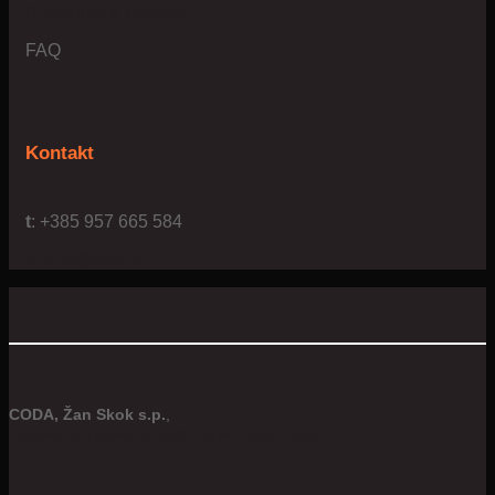
Privatnost & kolačići
FAQ
Kontakt
t
: +385 957 665 584
e:
info@4us.hr
CODA, Žan Skok s.p.
,
Hausenbichlerjeva ulica 8, Žalec, 3310 Žalec