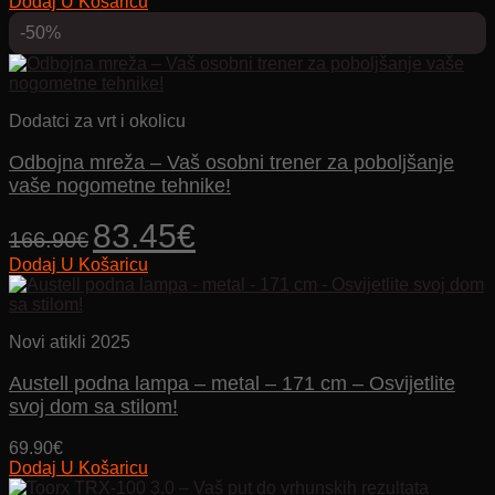
Dodaj U Košaricu
-50%
Dodatci za vrt i okolicu
Odbojna mreža – Vaš osobni trener za poboljšanje
vaše nogometne tehnike!
Izvorna
Trenutna
83.45
€
166.90
€
cijena
cijena
Dodaj U Košaricu
bila
je:
je:
83.45€.
166.90€.
Novi atikli 2025
Austell podna lampa – metal – 171 cm – Osvijetlite
svoj dom sa stilom!
69.90
€
Dodaj U Košaricu