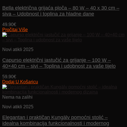
Bella električna grijaća ploča – 80 W – 40 x 30 cm –
siva – Udobnost i toplina za hladne dane
49.90
€
Pročitaj Više
Novi atikli 2025
Capurso električni jastučić za grijanje – 100 W –
40×40 cm – sivi – Toplina i udobnost za vaše tijelo
59.90
€
Dodaj U Košaricu
Nema na zalihi
Novi atikli 2025
Elegantan i praktičan Kungälv pomoćni stolić –
idealna kombinacija funkcionalnosti i modernog