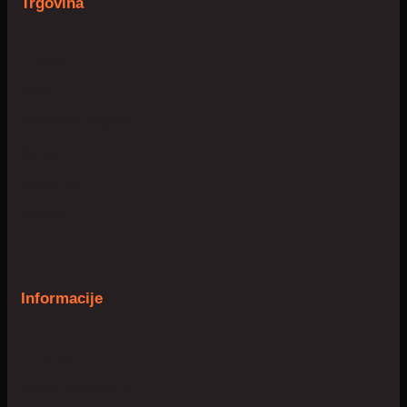
Trgovina
Prostor
Dom
Slobodno vrijeme
Njega
Mobilnost
Igračke
Informacije
O nama
Uvijeti poslovanja