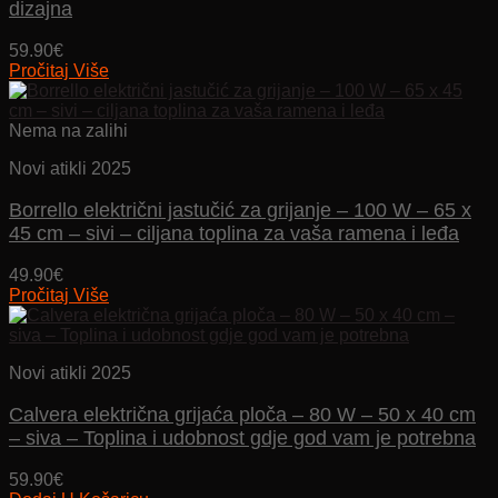
dizajna
59.90
€
Pročitaj Više
Nema na zalihi
Novi atikli 2025
Borrello električni jastučić za grijanje – 100 W – 65 x
45 cm – sivi – ciljana toplina za vaša ramena i leđa
49.90
€
Pročitaj Više
Novi atikli 2025
Calvera električna grijaća ploča – 80 W – 50 x 40 cm
– siva – Toplina i udobnost gdje god vam je potrebna
59.90
€