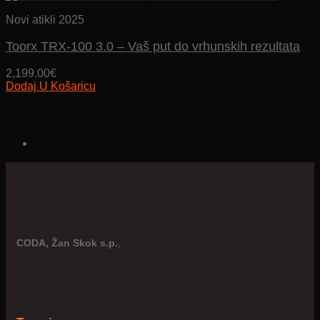
Novi atikli 2025
Toorx TRX-100 3.0 – Vaš put do vrhunskih rezultata
2,199.00
€
Dodaj U Košaricu
CODA, Žan Skok s.p.
,
Hausenbichlerjeva ulica 8, Žalec, 3310 Žalec