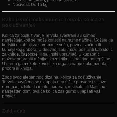
Nosivost: Do 15 kg
Kako izvući maksimum iz Tervola kolica za
posluživanje?
Kolica za posluživanje Tervola svestrani su komad
namještaja koji se može koristiti na razne načine. Možete ga
koristiti u kuhinji za spremanje voća, povrća, začina ili
kuhinjskog pribora. U dnevnoj sobi može poslužiti kao stolić
za knjige, časopise ili daljinski upravljač. U kupaonici
možete pohraniti ručnike, kozmetiku ili toaletne potrepštine.
U uredu ga možete koristiti za organiziranje dokumenata,
pribora ili knjiga.
Zbog svog elegantnog dizajna, kolica za posluživanje
Tervola savršeno se uklapaju u različite prostore i stilove
opremanja. Bilo da imate moderan, rustikalni ili klasično
namješten dom, ova će kolica zasigurno uljepšati vaš
prostor.
Zaključak