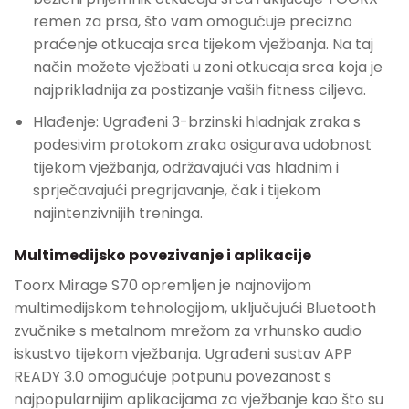
remen za prsa, što vam omogućuje precizno
praćenje otkucaja srca tijekom vježbanja. Na taj
način možete vježbati u zoni otkucaja srca koja je
najprikladnija za postizanje vaših fitness ciljeva.
Hlađenje: Ugrađeni 3-brzinski hladnjak zraka s
podesivim protokom zraka osigurava udobnost
tijekom vježbanja, održavajući vas hladnim i
sprječavajući pregrijavanje, čak i tijekom
najintenzivnijih treninga.
Multimedijsko povezivanje i aplikacije
Toorx Mirage S70 opremljen je najnovijom
multimedijskom tehnologijom, uključujući Bluetooth
zvučnike s metalnom mrežom za vrhunsko audio
iskustvo tijekom vježbanja. Ugrađeni sustav APP
READY 3.0 omogućuje potpunu povezanost s
najpopularnijim aplikacijama za vježbanje kao što su