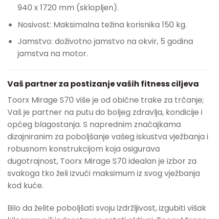
940 x 1720 mm (sklopljen).
Nosivost: Maksimalna težina korisnika 150 kg.
Jamstvo: doživotno jamstvo na okvir, 5 godina
jamstva na motor.
Vaš partner za postizanje vaših fitness ciljeva
Toorx Mirage S70 više je od obične trake za trčanje;
Vaš je partner na putu do boljeg zdravlja, kondicije i
općeg blagostanja. S naprednim značajkama
dizajniranim za poboljšanje vašeg iskustva vježbanja i
robusnom konstrukcijom koja osigurava
dugotrajnost, Toorx Mirage S70 idealan je izbor za
svakoga tko želi izvući maksimum iz svog vježbanja
kod kuće.
Bilo da želite poboljšati svoju izdržljivost, izgubiti višak