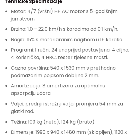
Tehničke Specifikacije
Motor: 4/7 (vršni) HP AC motor s 5-godišnjim
jamstvom.
Brzina: 1,0 – 22,0 km/h s koracima od 0,1 km/h.
Nagib: 15% s motoriziranim nagibom u 15 koraka.
Programi: 1 ručni, 24 unaprijed postavljena, 4 ciljna,
4 korisnička, 4 HRC, tester tjelesne masti.
Gazna površina: 540 x 1530 mm s prethodno
podmazanim pojasom debljine 2 mm.
Amortizacija: 8 amortizera za optimalnu
apsorpciju udara.
Valjci: prednji i stražnji valjci promjera 54 mm za
glatki rad.
Težina: 109 kg (neto), 124 kg (bruto).
Dimenzije: 1990 x 940 x 1480 mm (sklopljen), 1120 x