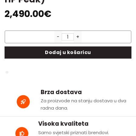
2,490.00
€
Toorx MIRAGE S70 – Traka za t
Dodaj u košaricu
Brza dostava
Za proizvode na stanju dostava u dva
radna dana.
Visoka kvaliteta
Samo svjetski priznati brendovi.