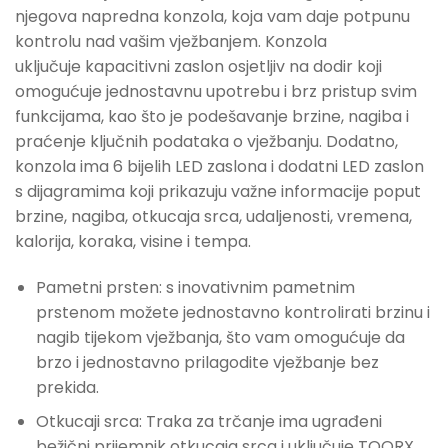
njegova napredna konzola, koja vam daje potpunu
kontrolu nad vašim vježbanjem. Konzola
uključuje kapacitivni zaslon osjetljiv na dodir koji
omogućuje jednostavnu upotrebu i brz pristup svim
funkcijama, kao što je podešavanje brzine, nagiba i
praćenje ključnih podataka o vježbanju. Dodatno,
konzola ima 6 bijelih LED zaslona i dodatni LED zaslon
s dijagramima koji prikazuju važne informacije poput
brzine, nagiba, otkucaja srca, udaljenosti, vremena,
kalorija, koraka, visine i tempa.
Pametni prsten: s inovativnim pametnim
prstenom možete jednostavno kontrolirati brzinu i
nagib tijekom vježbanja, što vam omogućuje da
brzo i jednostavno prilagodite vježbanje bez
prekida.
Otkucaji srca: Traka za trčanje ima ugrađeni
bežični prijemnik otkucaja srca i uključuje TOORX