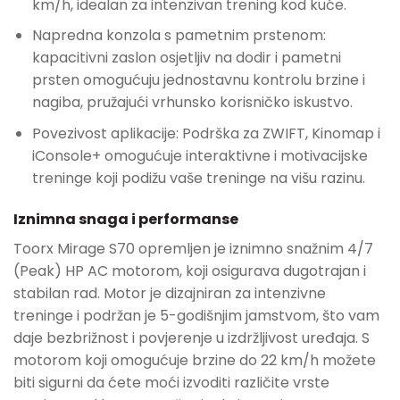
km/h, idealan za intenzivan trening kod kuće.
Napredna konzola s pametnim prstenom:
kapacitivni zaslon osjetljiv na dodir i pametni
prsten omogućuju jednostavnu kontrolu brzine i
nagiba, pružajući vrhunsko korisničko iskustvo.
Povezivost aplikacije: Podrška za ZWIFT, Kinomap i
iConsole+ omogućuje interaktivne i motivacijske
treninge koji podižu vaše treninge na višu razinu.
Iznimna snaga i performanse
Toorx Mirage S70 opremljen je iznimno snažnim 4/7
(Peak) HP AC motorom, koji osigurava dugotrajan i
stabilan rad. Motor je dizajniran za intenzivne
treninge i podržan je 5-godišnjim jamstvom, što vam
daje bezbrižnost i povjerenje u izdržljivost uređaja. S
motorom koji omogućuje brzine do 22 km/h možete
biti sigurni da ćete moći izvoditi različite vrste