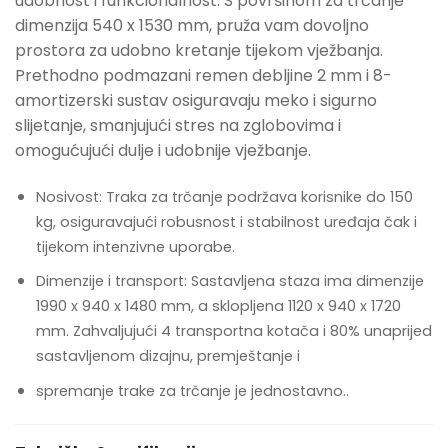
udobnost i funkcionalnost. S površinom za trčanje
dimenzija 540 x 1530 mm, pruža vam dovoljno
prostora za udobno kretanje tijekom vježbanja.
Prethodno podmazani remen debljine 2 mm i 8-
amortizerski sustav osiguravaju meko i sigurno
slijetanje, smanjujući stres na zglobovima i
omogućujući dulje i udobnije vježbanje.
Nosivost: Traka za trčanje podržava korisnike do 150
kg, osiguravajući robusnost i stabilnost uređaja čak i
tijekom intenzivne uporabe.
Dimenzije i transport: Sastavljena staza ima dimenzije
1990 x 940 x 1480 mm, a sklopljena 1120 x 940 x 1720
mm. Zahvaljujući 4 transportna kotača i 80% unaprijed
sastavljenom dizajnu, premještanje i
spremanje trake za trčanje je jednostavno..