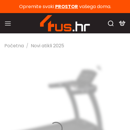
Skip
Opremite svaki
PROSTOR
vašega doma.
to
content
Početna
/
Novi atikli 2025