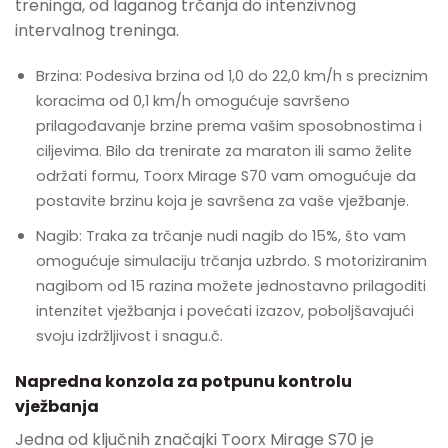
treninga, od laganog trčanja do intenzivnog
intervalnog treninga.
Brzina: Podesiva brzina od 1,0 do 22,0 km/h s preciznim
koracima od 0,1 km/h omogućuje savršeno
prilagođavanje brzine prema vašim sposobnostima i
ciljevima. Bilo da trenirate za maraton ili samo želite
održati formu, Toorx Mirage S70 vam omogućuje da
postavite brzinu koja je savršena za vaše vježbanje.
Nagib: Traka za trčanje nudi nagib do 15%, što vam
omogućuje simulaciju trčanja uzbrdo. S motoriziranim
nagibom od 15 razina možete jednostavno prilagoditi
intenzitet vježbanja i povećati izazov, poboljšavajući
svoju izdržljivost i snagu.č.
Napredna konzola za potpunu kontrolu
vježbanja
Jedna od ključnih značajki Toorx Mirage S70 je