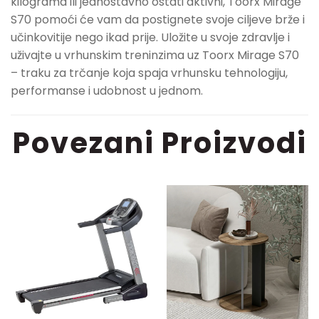
kilograma ili jednostavno ostati aktivni, Toorx Mirage
S70 pomoći će vam da postignete svoje ciljeve brže i
učinkovitije nego ikad prije. Uložite u svoje zdravlje i
uživajte u vrhunskim treninzima uz Toorx Mirage S70
– traku za trčanje koja spaja vrhunsku tehnologiju,
performanse i udobnost u jednom.
Povezani Proizvodi