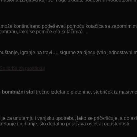
 se može kontinuirano podešavati pomoću kotačića sa zapornim m
nu pohranu, lako se pomiče (na kotačima)…
 opuštanje, igranje na travi…, sigurne za djecu (vrlo jednostavn
 2x torba za prostirku)
n bombažni stol
(ročno izdelane pletenine, stebriček iz masivne
na je za unutarnju i vanjsku upotrebu, lako se pričvršćuje, a dol
etanje i njihanje, što dodatno pojačava osjećaj opuštenosti.