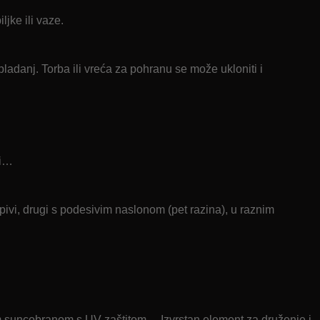
jke ili vaze.
pladanj. Torba ili vreća za pohranu se može ukloniti i
si…
pivi, drugi s podesivim naslonom (pet razina), u raznim
im suncobranom s UV zaštitom… Izvrstan element za druženje i