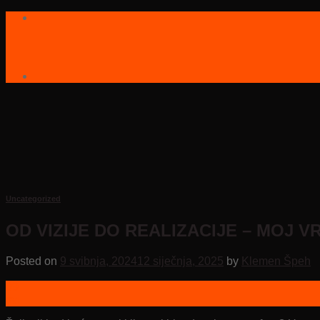
Skip
to
content
Uncategorized
OD VIZIJE DO REALIZACIJE – MOJ V
Posted on
9 svibnja, 2024
12 siječnja, 2025
by
Klemen Špeh
09
svi