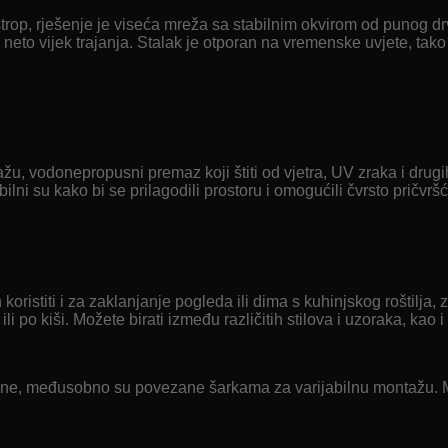
 za strop, rješenje je viseća mreža sa stabilnim okvirom od punog 
neto vijek trajanja. Stalak je otporan na vremenske uvjete, tako 
u, vodonepropusni premaz koji štiti od vjetra, UV zraka i drugi
ni su kako bi se prilagodili prostoru i omogućili čvrsto pričvršći
koristiti i za zaklanjanje pogleda ili dima s kuhinjskog roštilja,
 po kiši. Možete birati između različitih stilova i uzoraka, kao i 
čne, međusobno su povezane šarkama za varijabilnu montažu. Mož