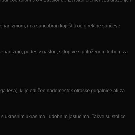
ehanizmom, ima suncobran koji štiti od direktne sunčeve
i mehanizmi), podesiv naslon, sklopive s priloženom torbom za
ga lesa), ki je odličen nadomestek otroške gugalnice ali za
azi s ukrasnim ukrasima i udobnim jastucima. Takve su stolice