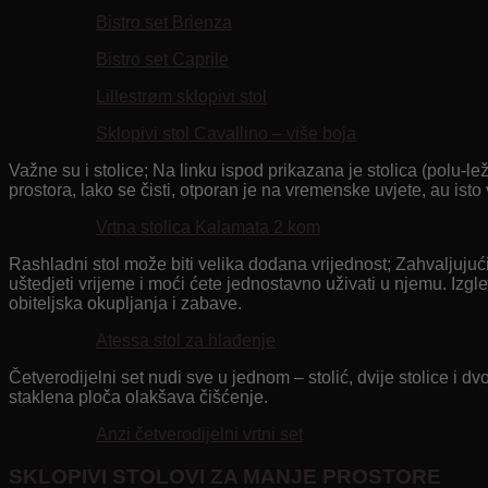
Bistro set Brienza
Bistro set Caprile
Lillestrøm sklopivi stol
Sklopivi stol Cavallino – više boja
Važne su i stolice; Na linku ispod prikazana je stolica (polu-
prostora, lako se čisti, otporan je na vremenske uvjete, au is
Vrtna stolica Kalamata 2 kom
Rashladni stol može biti velika dodana vrijednost; Zahvaljujući
uštedjeti vrijeme i moći ćete jednostavno uživati ​​u njemu. Izg
obiteljska okupljanja i zabave.
Atessa stol za hlađenje
Četverodijelni set nudi sve u jednom – stolić, dvije stolice i 
staklena ploča olakšava čišćenje.
Anzi četverodijelni vrtni set
SKLOPIVI STOLOVI ZA MANJE PROSTORE