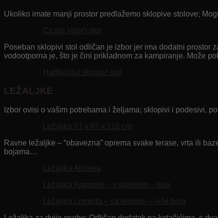
Ukoliko imate manji prostor predlažemo sklopive stolove; Mogu s
Cicala viseći stol
Poseban sklopivi stol odličan je izbor jer ima dodatni prostor z
vodootporna je, što je čini prikladnom za kampiranje. Može pohr
Hattfjelldal sklopivi stol
LEŽALJKE
Izbor ovisi o vašim potrebama i željama; sklopivi i podesivi, p
Ležaljka 61 x 67 x 118 cm
Ravne ležaljke – “obavezna” oprema svake terase, vrta ili baz
bojama…
Ležaljka Alborea
Ležaljka Argozelo – s sjenilom – siva
Ležaljka Lomeda – sa tendom – više boja
Ležaljka za dvije osobe; Odličan dodatak na kotačićima, s dv