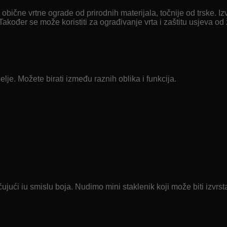
bične vrtne ograde od prirodnih materijala, točnije od trske. Izvr
Također se može koristiti za ograđivanje vrta i zaštitu usjeva od ži
lje. Možete birati između raznih oblika i funkcija.
ujući iu smislu boja. Nudimo mini staklenik koji može biti izvrst