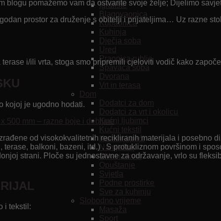
 blogu pomažemo vam da ostvarite svoje želje; Dijelimo savjete i t
Igralište
Blagovaonica
godan prostor za druženje s obitelji i prijateljima… Uz razne stoli
Kupaonica
Kuhinja
Dječja soba
Ured
Praonica rublja
rase i/ili vrta, stoga smo pripremili cjeloviti vodič kako započet
Spavaća soba
Dvorana
SKU
Vrt in terasa
Dom
Dodatci za dom
o kojoj je ugodno hodati.
Dodatci za vrt i okolicu
Kućni ljubimci
x 500 mm – razne boje i debljine
Kućni tekstil
 izrađene od visokokvalitetnih recikliranih materijala i posebno
Kamini i peći
tori, terase, balkoni, bazeni, itd.) . S protukliznom površinom i
Namještaj
 strani. Ploče su jednostavne za održavanje, vrlo su fleksibilne
Slike i okviri
Opuštanje
Svjetla
Podne prostirke
RIJAL
Sve za kuhinju
Slobodno vrijeme
i tekstil:
Masaža
Sport