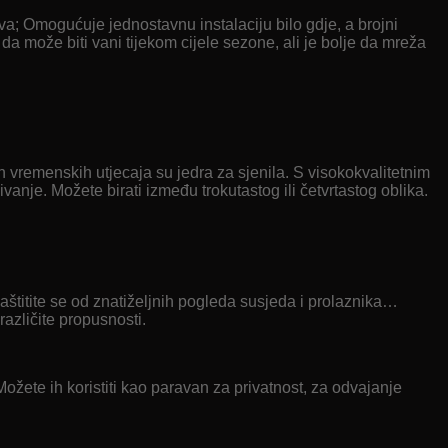
drva; Omogućuje jednostavnu instalaciju bilo gdje, a brojni
da može biti vani tijekom cijele sezone, ali je bolje da mreža
h vremenskih utjecaja su jedra za sjenila. S visokokvalitetnim
vanje. Možete birati između trokutastog ili četvrtastog oblika.
 zaštitite se od znatiželjnih pogleda susjeda i prolaznika…
različite propusnosti.
ete ih koristiti kao paravan za privatnost, za odvajanje