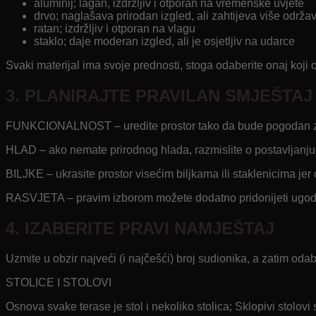
aluminij; lagan, izdržljiv i otporan na vremenske uvjete
drvo; naglašava prirodan izgled, ali zahtijeva više održa
ratan; izdržljiv i otporan na vlagu
staklo; daje moderan izgled, ali je osjetljiv na udarce
Svaki materijal ima svoje prednosti, stoga odaberite onaj koji o
3. PLANIRAJTE PRAVILAN SMJEŠTAJ
FUNKCIONALNOST – uredite prostor tako da bude pogodan za d
HLAD – ako nemate prirodnog hlada, razmislite o postavljanju j
BILJKE – ukrasite prostor visećim biljkama ili staklenicima jer 
RASVJETA – pravim izborom možete dodatno pridonijeti ugodn
4. IZABERITE PRAVI NAMJEŠTAJ
Uzmite u obzir najveći (i najčešći) broj sudionika, a zatim oda
STOLICE I STOLOVI
Osnova svake terase je stol i nekoliko stolica; Sklopivi stolo