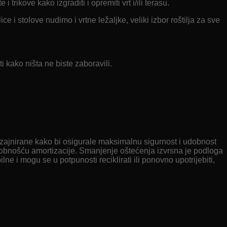
rikove kako izgraditi i opremiti vrt i/ili terasu.
ce i stolove nudimo i vrtne ležaljke, veliki izbor roštilja za sve
i kako ništa ne biste zaboravili.
 dizajnirane kako bi osigurale maksimalnu sigurnost i udobnost
 sposobnošću amortizacije. Smanjenje oštećenja izvrsna je podloga
 i mogu se u potpunosti reciklirati ili ponovno upotrijebiti,