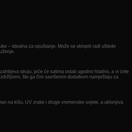
uke – idealna za opuštanje. Može se sklopiti radi uštede
ruženje.
ahtijeva struju, piće će satima ostati ugodno hladno, a vi ćete
i izdržljivim, što ga čini savršenim dodatkom namještaju za
poran na kišu, UV zrake i druge vremenske uvjete, a uklonjiva