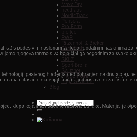
Maxx Dry
neu.haus
NordicTrack
Pensofal
Pro-Form
pro.tec
PWR
Ritzenhoff & Breker
ležaljka) s podesivim naslonom za leđa i dodatnim naslonima za r
Shoefresh
to vrijeme njegova tamno siva boja čini ga pogodnim za svako ok
Siroko
SKLZ
Sport-Brella
Switzner
 tehnologiji pasivnog hlađenja (led pohranjen na dnu stola), ne z
TriggerPoint
led ratana i plastični materijal čine ga jednostavnim za čišćenje 
Yoga Searcher
Blog
Pretraži:
dvosjed. klupa koja ima i udobne naslone za ruke. Materijal je ot