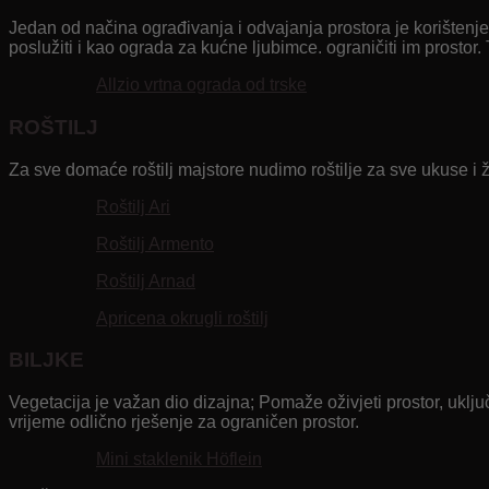
Jedan od načina ograđivanja i odvajanja prostora je korištenje o
poslužiti i kao ograda za kućne ljubimce. ograničiti im prostor. 
Allzio vrtna ograda od trske
ROŠTILJ
Za sve domaće roštilj majstore nudimo roštilje za sve ukuse i že
Roštilj Ari
Roštilj Armento
Roštilj Arnad
Apricena okrugli roštilj
BILJKE
Vegetacija je važan dio dizajna; Pomaže oživjeti prostor, uključ
vrijeme odlično rješenje za ograničen prostor.
Mini staklenik Höflein