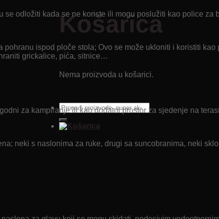
e odložiti kada se ne koriste ili mogu poslužiti kao police za bil
Košarica
a pohranu ispod ploče stola; Ovo se može ukloniti i koristiti kao 
aniti grickalice, pića, sitnice…
Nema proizvoda u košarici.
Pretraži:
ogodni za kampiranje ili kao dodatni prostor za sjedenje na tera
ena; neki s naslonima za ruke, drugi sa suncobranima, neki sklo
a naslona za glavu koji se mogu skidati, podesivim vodootporn