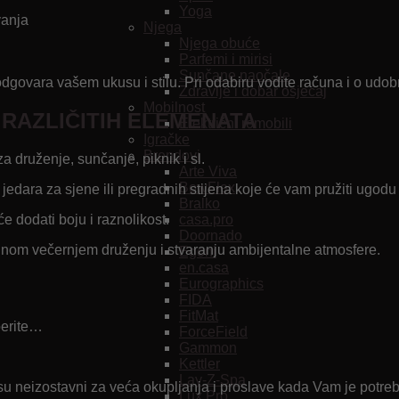
Yoga
vanja
Njega
Njega obuće
Parfemi i mirisi
Sunčane naočale
dgovara vašem ukusu i stilu. Pri odabiru vodite računa i o udobno
Zdravlje i dobar osjećaj
Mobilnost
 RAZLIČITIH ELEMENATA
Električni romobili
Igračke
Brendovi
ruženje, sunčanje, piknik i sl.
Arte Viva
BowFlex
edara za sjene ili pregradnih stijena koje će vam pružiti ugodu 
Bralko
casa.pro
će dodati boju i raznolikost.
Doornado
om večernjem druženju i stvaranju ambijentalne atmosfere.
Egoni
en.casa
Eurographics
FIDA
FitMat
berite…
ForceField
Gammon
Kettler
Lay-Z-Spa
vi su neizostavni za veća okupljanja i proslave kada Vam je potr
Lux Pro