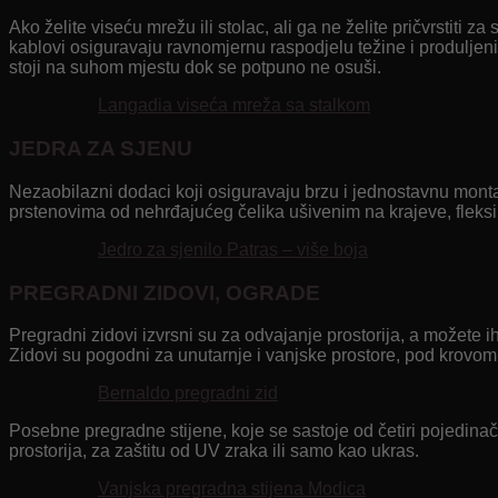
Ako želite viseću mrežu ili stolac, ali ga ne želite pričvrstiti
kablovi osiguravaju ravnomjernu raspodjelu težine i produljeni 
stoji na suhom mjestu dok se potpuno ne osuši.
Langadia viseća mreža sa stalkom
JEDRA ZA SJENU
Nezaobilazni dodaci koji osiguravaju brzu i jednostavnu montaž
prstenovima od nehrđajućeg čelika ušivenim na krajeve, fleksibil
Jedro za sjenilo Patras – više boja
PREGRADNI ZIDOVI, OGRADE
Pregradni zidovi izvrsni su za odvajanje prostorija, a možete ih 
Zidovi su pogodni za unutarnje i vanjske prostore, pod krovom ili
Bernaldo pregradni zid
Posebne pregradne stijene, koje se sastoje od četiri pojedina
prostorija, za zaštitu od UV zraka ili samo kao ukras.
Vanjska pregradna stijena Modica