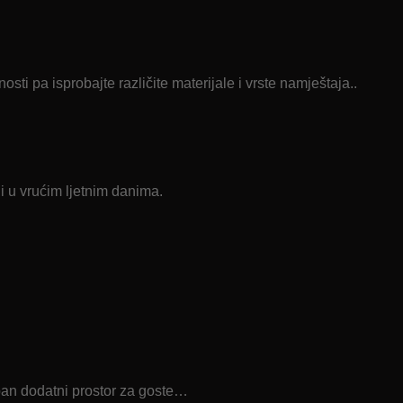
sti pa isprobajte različite materijale i vrste namještaja..
i u vrućim ljetnim danima.
eban dodatni prostor za goste…