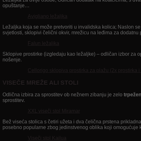
opuštanje…
Avigliano ležaljka
Ležaljka koja se može pretvoriti u invalidska kolica; Naslon
svjetlosti, sklopivi čelični okvir, mrežicu na leđima za dodat
Falun ležaljka
Sklopive prostirke (izgledaju kao ležaljke) – odličan izbor za
nošenje.
Cellorigo sklopiva prostirka za plažu (2x prostirka i
VISEČE MREŽE ALI STOLI
Odlična izbira za sprostitev ob nežnem zibanju je zelo
trpeže
sprostitev.
XXL viseči stol Miramar
Bež viseća stolica s četiri užeta i dva čelična prstena priklad
posebno popularne zbog jedinstvenog oblika koji omogućuje kr
Viseči stol Kailua