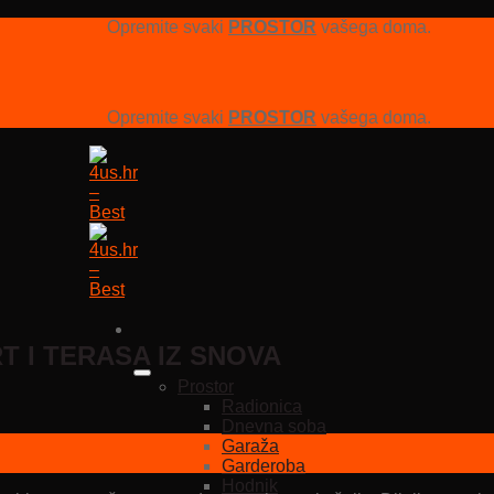
Opremite svaki
PROSTOR
vašega doma.
Opremite svaki
PROSTOR
vašega doma.
RT I TERASA IZ SNOVA
Prostor
Radionica
Dnevna soba
Garaža
Garderoba
Hodnik