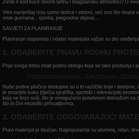
Želite li kod kuće stvoriti ljetnu i blagdansku atmosferu? U ovom
Vrtni namještaj nisu samo stolice i stolovi, već ono što stvara u
vrste gurmana. , sjenila, pregradne stijene…
SAVJETI ZA PLANIRANJE
Planiranje rasporeda i odabir materijala važan su dio uređenja te
1.
ODABERITE PRAVU PODNU PROTI
Prije svega treba imati podnu oblogu koja se lako postavlja i p
FitMat Sigurnosni panel – Safe Program – 500 mm 
Naše podne pločice dostupne su u tri različite boje i debljine,
te smanjile buku (dječja igrališta, sportski i rekreacijski pros
koja se brzo suši, što je omogućeno posebnom drenažom na donjoj
što ih čini ekološki prihvatljivima.
2. ODABERITE ODGOVARAJUĆI MATE
Pravi materijal je ključan. Najpopularniji su aluminij, ratan, drvo 